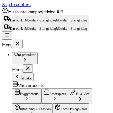
Skip to content
Missa inte kampanjtidning #19
Din butik :
Mölndal - Stängt idag
Mölndal , Stängt idag
Din butik :
Mölndal - Stängt idag
Mölndal , Stängt idag
Meny
Våra produkter
Meny
Tillbaka
Våra produkter
Byggmaterial
Arbetsplats
El & VVS
Infästning & Fästdon
Förbrukningsvaror