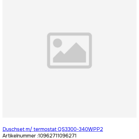
Logga in för att köpa
Duschset m/ termostat QS3300-340WPP2
Artikelnummer
:
1096271
1096271