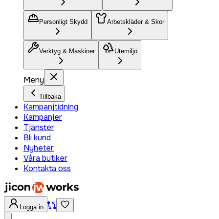
Personligt Skydd
Arbetskläder & Skor
Verktyg & Maskiner
Utemiljö
Meny
Tillbaka
Kampanjtidning
Kampanjer
Tjänster
Bli kund
Nyheter
Våra butiker
Kontakta oss
Logga in