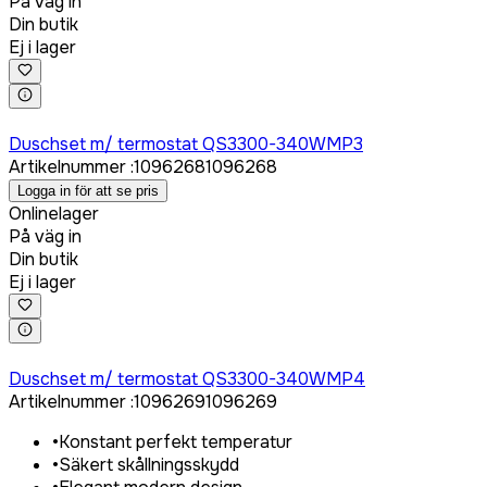
På väg in
Din butik
Ej i lager
Logga in för att köpa
Duschset m/ termostat QS3300-340WMP3
Artikelnummer
:
1096268
1096268
Logga in för att se pris
Onlinelager
På väg in
Din butik
Ej i lager
Logga in för att köpa
Duschset m/ termostat QS3300-340WMP4
Artikelnummer
:
1096269
1096269
•
Konstant perfekt temperatur
•
Säkert skållningsskydd