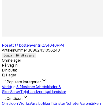
Logga in för att köpa
Rosett t/ bottenventil QA4040PP4
Artikelnummer
:
1096243
1096243
Logga in för att se pris
Onlinelager
På väg in
Din butik
Ej i lager
Populära kategorier
Verktyg & Maskiner
Arbetskläder &
Skor
Skruv
Tejp
Handverktyg
Handskar
Om Jicon
Om Jicon Works
Våra butiker
Tjänster
Nyheter
Varumärken