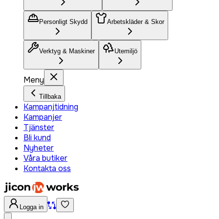
Personligt Skydd
Arbetskläder & Skor
Verktyg & Maskiner
Utemiljö
Meny
Tillbaka
Kampanjtidning
Kampanjer
Tjänster
Bli kund
Nyheter
Våra butiker
Kontakta oss
Logga in