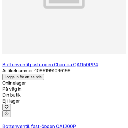
Logga in för att köpa
Bottenventil push-open Charcoa QA1150PP4
Artikelnummer
:
1096199
1096199
Logga in för att se pris
Onlinelager
På väg in
Din butik
Ej i lager
Logga in för att köpa
Bottenventil, fast-öppen QA1200P