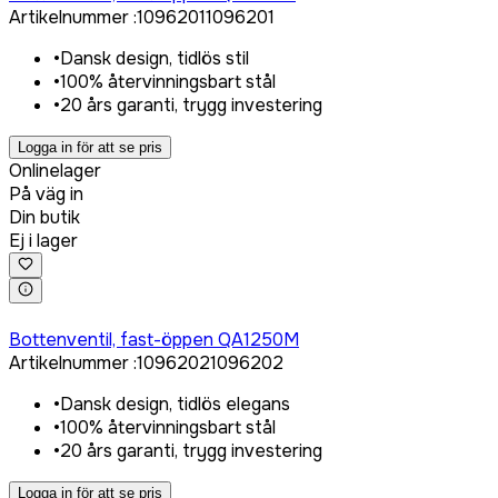
Artikelnummer
:
1096201
1096201
•
Dansk design, tidlös stil
•
100% återvinningsbart stål
•
20 års garanti, trygg investering
Logga in för att se pris
Onlinelager
På väg in
Din butik
Ej i lager
Logga in för att köpa
Bottenventil, fast-öppen QA1250M
Artikelnummer
:
1096202
1096202
•
Dansk design, tidlös elegans
•
100% återvinningsbart stål
•
20 års garanti, trygg investering
Logga in för att se pris