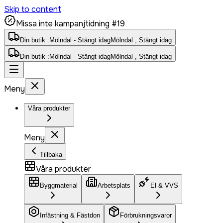
Skip to content
Missa inte kampanjtidning #19
Din butik :
Mölndal - Stängt idag
Mölndal , Stängt idag
Din butik :
Mölndal - Stängt idag
Mölndal , Stängt idag
Meny
Våra produkter
Meny
Tillbaka
Våra produkter
Byggmaterial
Arbetsplats
El & VVS
Infästning & Fästdon
Förbrukningsvaror