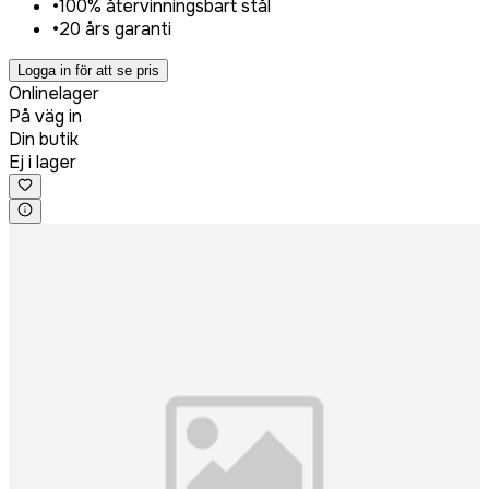
•
100% återvinningsbart stål
•
20 års garanti
Logga in för att se pris
Onlinelager
På väg in
Din butik
Ej i lager