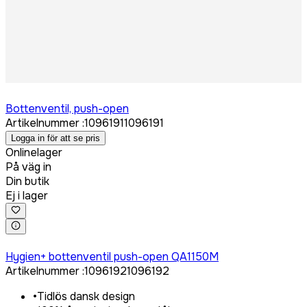
Logga in för att köpa
Bottenventil, push-open
Artikelnummer
:
1096191
1096191
Logga in för att se pris
Onlinelager
På väg in
Din butik
Ej i lager
Logga in för att köpa
Hygien+ bottenventil push-open QA1150M
Artikelnummer
:
1096192
1096192
•
Tidlös dansk design