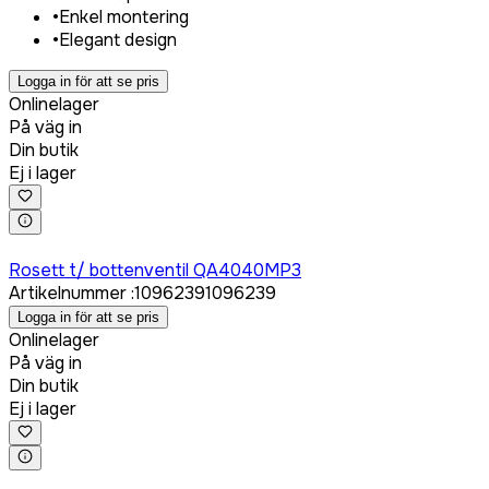
•
Enkel montering
•
Elegant design
Logga in för att se pris
Onlinelager
På väg in
Din butik
Ej i lager
Logga in för att köpa
Rosett t/ bottenventil QA4040MP3
Artikelnummer
:
1096239
1096239
Logga in för att se pris
Onlinelager
På väg in
Din butik
Ej i lager
Logga in för att köpa