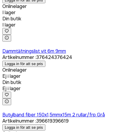
Logga in för att se pris
Onlinelager
I lager
Din butik
I lager
Logga in för att köpa
Dammtätningslist vit 6m 9mm
Artikelnummer
:
376424
376424
Logga in för att se pris
Onlinelager
Ej i lager
Din butik
Ej i lager
Logga in för att köpa
Butylband fiber 150x1,5mmx15m 2 rullar/frp Grå
Artikelnummer
:
396619
396619
Logga in för att se pris