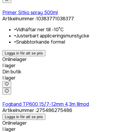
Logga in för att köpa
Primer Sitko spray 500ml
Artikelnummer
:
1038377
1038377
•
Vidhäftar ner till -10°C
•
Justerbart appliceringsmunstycke
•
Snabbtorkande formel
Logga in för att se pris
Onlinelager
I lager
Din butik
I lager
Logga in för att köpa
Fogband TP600 15/7-12mm 4,3m Illmod
Artikelnummer
:
275486
275486
Logga in för att se pris
Onlinelager
I lager