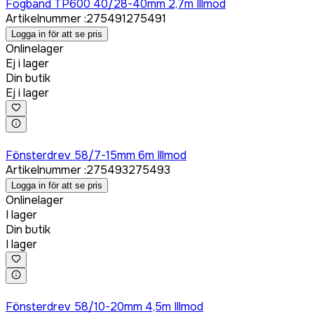
Fogband TP600 40/28-40mm 2,7m Illmod
Artikelnummer
:
275491
275491
Logga in för att se pris
Onlinelager
Ej i lager
Din butik
Ej i lager
Logga in för att köpa
Fönsterdrev 58/7-15mm 6m Illmod
Artikelnummer
:
275493
275493
Logga in för att se pris
Onlinelager
I lager
Din butik
I lager
Logga in för att köpa
Fönsterdrev 58/10-20mm 4,5m Illmod