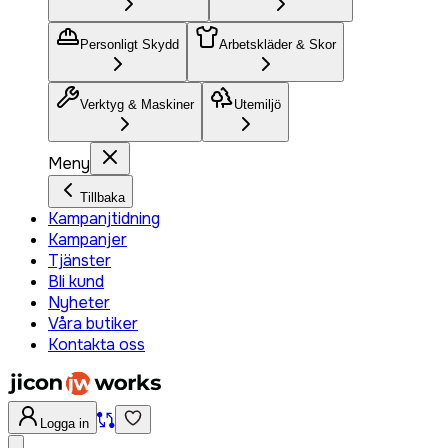
Personligt Skydd
Arbetskläder & Skor
Verktyg & Maskiner
Utemiljö
Meny
Tillbaka
Kampanjtidning
Kampanjer
Tjänster
Bli kund
Nyheter
Våra butiker
Kontakta oss
Logga in