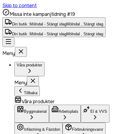
Skip to content
Missa inte kampanjtidning #19
Din butik :
Mölndal - Stängt idag
Mölndal , Stängt idag
Din butik :
Mölndal - Stängt idag
Mölndal , Stängt idag
Meny
Våra produkter
Meny
Tillbaka
Våra produkter
Byggmaterial
Arbetsplats
El & VVS
Infästning & Fästdon
Förbrukningsvaror