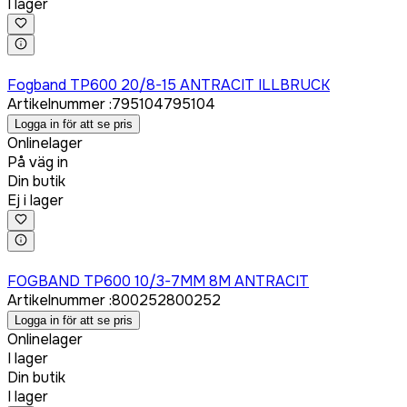
I lager
Logga in för att köpa
Fogband TP600 20/8-15 ANTRACIT ILLBRUCK
Artikelnummer
:
795104
795104
Logga in för att se pris
Onlinelager
På väg in
Din butik
Ej i lager
Logga in för att köpa
FOGBAND TP600 10/3-7MM 8M ANTRACIT
Artikelnummer
:
800252
800252
Logga in för att se pris
Onlinelager
I lager
Din butik
I lager