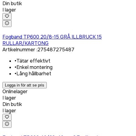
Din butik
I lager
Logga in för att köpa
Fogband TP600 20/8-15 GRÅ ILLBRUCK 15
RULLAR/KARTONG
Artikelnummer
:
275487
275487
•
Tätar effektivt
•
Enkel montering
•
Lång hållbarhet
Logga in för att se pris
Onlinelager
I lager
Din butik
I lager
Logga in för att köpa