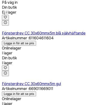
På väg in
Din butik
Ej i lager
Logga in för att köpa
Fönsterdrev CC 30x60mmx5m blå självhäftande
Artikelnummer
:
611604
611604
Logga in för att se pris
Onlinelager
I lager
Din butik
I lager
Logga in för att köpa
Fönsterdrev CC 30x60mmx5m gul
Artikelnummer
:
669011
669011
Logga in för att se pris
Onlinelager
I lager