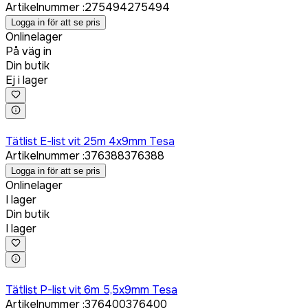
Artikelnummer
:
275494
275494
Logga in för att se pris
Onlinelager
På väg in
Din butik
Ej i lager
Logga in för att köpa
Tätlist E-list vit 25m 4x9mm Tesa
Artikelnummer
:
376388
376388
Logga in för att se pris
Onlinelager
I lager
Din butik
I lager
Logga in för att köpa
Tätlist P-list vit 6m 5,5x9mm Tesa
Artikelnummer
:
376400
376400