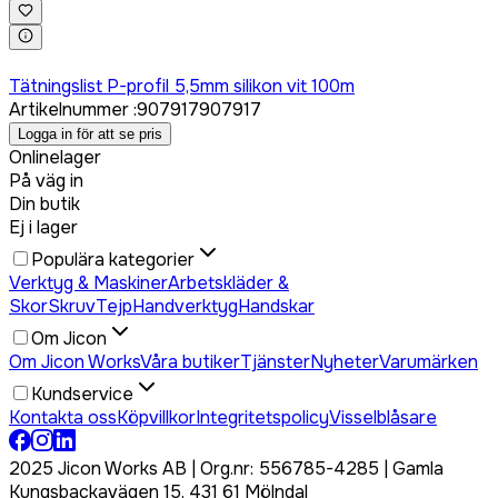
Logga in för att köpa
Tätningslist P-profil 5,5mm silikon vit 100m
Artikelnummer
:
907917
907917
Logga in för att se pris
Onlinelager
På väg in
Din butik
Ej i lager
Populära kategorier
Verktyg & Maskiner
Arbetskläder &
Skor
Skruv
Tejp
Handverktyg
Handskar
Om Jicon
Om Jicon Works
Våra butiker
Tjänster
Nyheter
Varumärken
Kundservice
Kontakta oss
Köpvillkor
Integritetspolicy
Visselblåsare
2025 Jicon Works AB | Org.nr: 556785-4285 | Gamla
Kungsbackavägen 15, 431 61 Mölndal