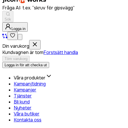
Fråga AI: t.ex. “skruv för gipsvägg”
Sök
Logga in
Din varukorg
Kundvagnen är tom
Forstsätt handla
Töm varukorg
Logga in för att checka ut
Våra produkter
Kampanjtidning
Kampanjer
Tjänster
Bli kund
Nyheter
Våra butiker
Kontakta oss