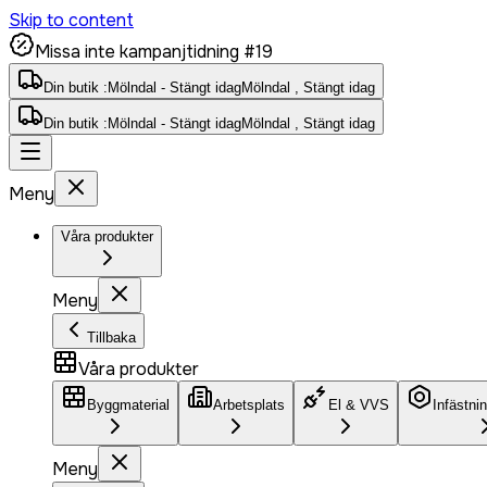
Skip to content
Missa inte kampanjtidning #19
Din butik :
Mölndal - Stängt idag
Mölndal , Stängt idag
Din butik :
Mölndal - Stängt idag
Mölndal , Stängt idag
Meny
Våra produkter
Meny
Tillbaka
Våra produkter
Byggmaterial
Arbetsplats
El & VVS
Infästni
Meny