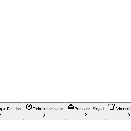
ng & Fästdon
Förbrukningsvaror
Personligt Skydd
Arbetskl