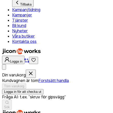
Tillbaka
Kampanjtidning
Kampanjer
Tjänster
Bli kund
Nyheter
Våra butiker
Kontakta oss
Logga in
Din varukorg
Kundvagnen är tom
Forstsätt handla
Töm varukorg
Logga in för att checka ut
Fråga AI: t.ex. “skruv för gipsvägg”
Sök