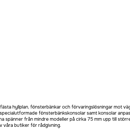
sta hyllplan, fönsterbänkar och förvaringslösningar mot vägg.
kar, specialutformade fönsterbänkskonsolar samt konsolar an
arna spänner från mindre modeller på cirka 75 mm upp till stör
v våra butiker för rådgivning.