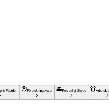
ng & Fästdon
Förbrukningsvaror
Personligt Skydd
Arbetskl