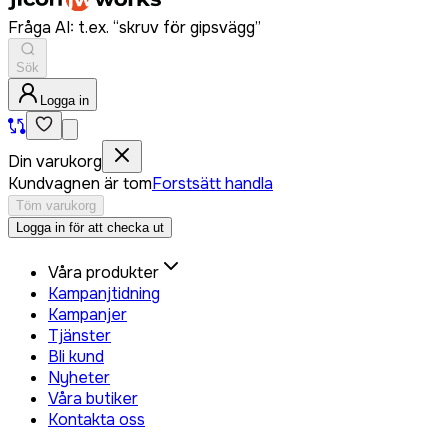
Fråga AI: t.ex. “skruv för gipsvägg”
Sök
Logga in
Din varukorg
Kundvagnen är tom
Forstsätt handla
Töm varukorg
Logga in för att checka ut
Våra produkter
Kampanjtidning
Kampanjer
Tjänster
Bli kund
Nyheter
Våra butiker
Kontakta oss