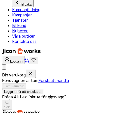
Tillbaka
Kampanjtidning
Kampanjer
Tjänster
Bli kund
Nyheter
Våra butiker
Kontakta oss
Logga in
Din varukorg
Kundvagnen är tom
Forstsätt handla
Töm varukorg
Logga in för att checka ut
Fråga AI: t.ex. “skruv för gipsvägg”
Sök