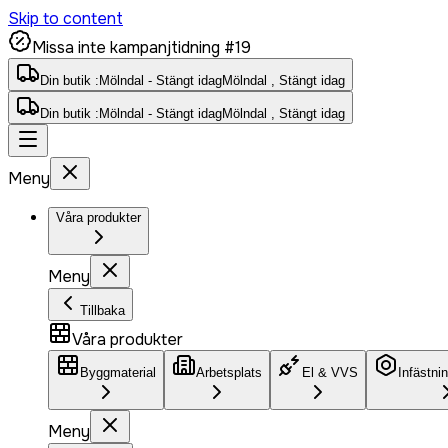
Skip to content
Missa inte kampanjtidning #19
Din butik :
Mölndal - Stängt idag
Mölndal , Stängt idag
Din butik :
Mölndal - Stängt idag
Mölndal , Stängt idag
Meny
Våra produkter
Meny
Tillbaka
Våra produkter
Byggmaterial
Arbetsplats
El & VVS
Infästni
Meny