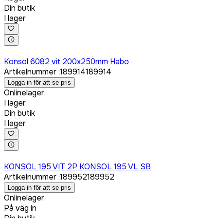
Din butik
I lager
Logga in för att köpa
Konsol 6082 vit 200x250mm Habo
Artikelnummer
:
189914
189914
Logga in för att se pris
Onlinelager
I lager
Din butik
I lager
Logga in för att köpa
KONSOL 195 VIT 2P KONSOL 195 VL SB
Artikelnummer
:
189952
189952
Logga in för att se pris
Onlinelager
På väg in