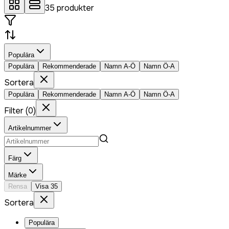
35
produkter
Populära
Populära
Rekommenderade
Namn A-Ö
Namn Ö-A
Sortera
Populära
Rekommenderade
Namn A-Ö
Namn Ö-A
Filter
(
0
)
Artikelnummer
Färg
Märke
Rensa
Visa
35
Sortera
Populära