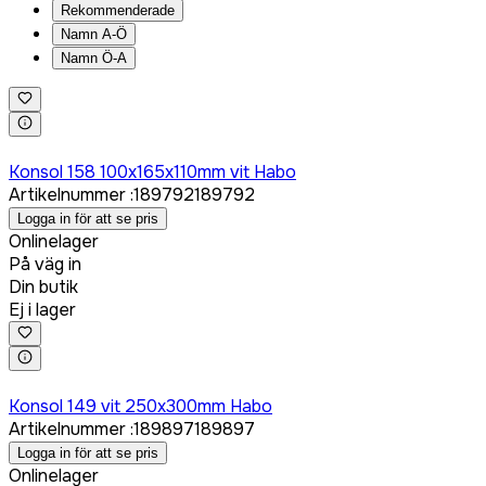
Rekommenderade
Namn A-Ö
Namn Ö-A
Logga in för att köpa
Konsol 158 100x165x110mm vit Habo
Artikelnummer
:
189792
189792
Logga in för att se pris
Onlinelager
På väg in
Din butik
Ej i lager
Logga in för att köpa
Konsol 149 vit 250x300mm Habo
Artikelnummer
:
189897
189897
Logga in för att se pris
Onlinelager