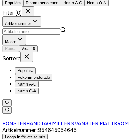
Populära
Rekommenderade
Namn A-Ö
Namn Ö-A
Filter
(
0
)
Artikelnummer
Märke
Rensa
Visa
10
Sortera
Populära
Rekommenderade
Namn A-Ö
Namn Ö-A
Logga in för att köpa
FÖNSTERHANDTAG MILLERS VÄNSTER MATTKROM
Artikelnummer
:
954645
954645
Logga in för att se pris