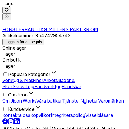
I lager
Logga in för att köpa
FÖNSTERHANDTAG MILLERS RAKT KR OM
Artikelnummer
:
954742
954742
Logga in för att se pris
Onlinelager
I lager
Din butik
I lager
Populära kategorier
Verktyg & Maskiner
Arbetskläder &
Skor
Skruv
Tejp
Handverktyg
Handskar
Om Jicon
Om Jicon Works
Våra butiker
Tjänster
Nyheter
Varumärken
Kundservice
Kontakta oss
Köpvillkor
Integritetspolicy
Visselblåsare
2025 Jicon Works AB | Org.nr: 556785-4285 | Gamla