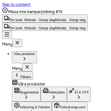
Skip to content
Missa inte kampanjtidning #19
Din butik :
Mölndal - Stängt idag
Mölndal , Stängt idag
Din butik :
Mölndal - Stängt idag
Mölndal , Stängt idag
Meny
Våra produkter
Meny
Tillbaka
Våra produkter
Byggmaterial
Arbetsplats
El & VVS
Infästning & Fästdon
Förbrukningsvaror