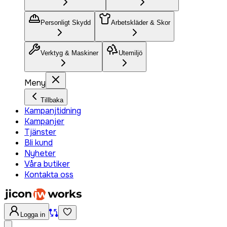
Personligt Skydd
Arbetskläder & Skor
Verktyg & Maskiner
Utemiljö
Meny
Tillbaka
Kampanjtidning
Kampanjer
Tjänster
Bli kund
Nyheter
Våra butiker
Kontakta oss
Logga in