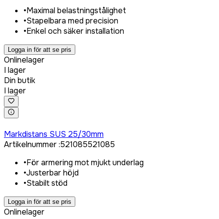
•
Maximal belastningstålighet
•
Stapelbara med precision
•
Enkel och säker installation
Logga in för att se pris
Onlinelager
I lager
Din butik
I lager
Logga in för att köpa
Markdistans SUS 25/30mm
Artikelnummer
:
521085
521085
•
För armering mot mjukt underlag
•
Justerbar höjd
•
Stabilt stöd
Logga in för att se pris
Onlinelager