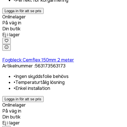
•
Perfekt för korgarmering
Logga in för att se pris
Onlinelager
På väg in
Din butik
Ej i lager
Logga in för att köpa
Fogbleck Cemflex 150mm 2 meter
Artikelnummer
:
563173
563173
•
Ingen skyddsfolie behövs
•
Temperaturtålig lösning
•
Enkel installation
Logga in för att se pris
Onlinelager
På väg in
Din butik
Ej i lager