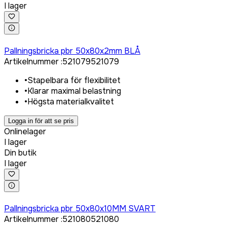
I lager
Logga in för att köpa
Pallningsbricka pbr 50x80x2mm BLÅ
Artikelnummer
:
521079
521079
•
Stapelbara för flexibilitet
•
Klarar maximal belastning
•
Högsta materialkvalitet
Logga in för att se pris
Onlinelager
I lager
Din butik
I lager
Logga in för att köpa
Pallningsbricka pbr 50x80x10MM SVART
Artikelnummer
:
521080
521080