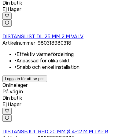
Din butik
Ej i lager
Logga in för att köpa
DISTANSLIST DL 25 MM 2 M VALV
Artikelnummer
:
980318
980318
•
Effektiv värmefördelning
•
Anpassad för olika skikt
•
Snabb och enkel installation
Logga in för att se pris
Onlinelager
På väg in
Din butik
Ej i lager
Logga in för att köpa
DISTANSHJUL RHD 20 MM Ø 4-12 M M TYP B