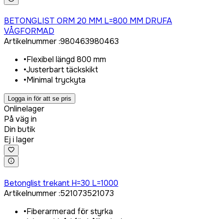
Logga in för att köpa
BETONGLIST ORM 20 MM L=800 MM DRUFA
VÅGFORMAD
Artikelnummer
:
980463
980463
•
Flexibel längd 800 mm
•
Justerbart täckskikt
•
Minimal tryckyta
Logga in för att se pris
Onlinelager
På väg in
Din butik
Ej i lager
Logga in för att köpa
Betonglist trekant H=30 L=1000
Artikelnummer
:
521073
521073
•
Fiberarmerad för styrka