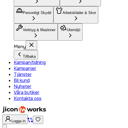
Personligt Skydd
Arbetskläder & Skor
Verktyg & Maskiner
Utemiljö
Meny
Tillbaka
Kampanjtidning
Kampanjer
Tjänster
Bli kund
Nyheter
Våra butiker
Kontakta oss
Logga in