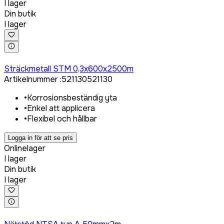
I lager
Din butik
I lager
Logga in för att köpa
Sträckmetall STM 0,3x600x2500m
Artikelnummer
:
521130
521130
•
Korrosionsbeständig yta
•
Enkel att applicera
•
Flexibel och hållbar
Logga in för att se pris
Onlinelager
I lager
Din butik
I lager
Logga in för att köpa