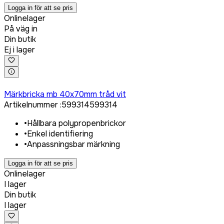
Logga in för att se pris
Onlinelager
På väg in
Din butik
Ej i lager
Logga in för att köpa
Märkbricka mb 40x70mm tråd vit
Artikelnummer
:
599314
599314
•
Hållbara polypropenbrickor
•
Enkel identifiering
•
Anpassningsbar märkning
Logga in för att se pris
Onlinelager
I lager
Din butik
I lager