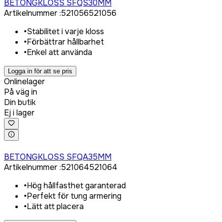
BETONGKLOSS SFQS30MM
Artikelnummer
:
521056
521056
•
Stabilitet i varje kloss
•
Förbättrar hållbarhet
•
Enkel att använda
Logga in för att se pris
Onlinelager
På väg in
Din butik
Ej i lager
Logga in för att köpa
BETONGKLOSS SFQA35MM
Artikelnummer
:
521064
521064
•
Hög hållfasthet garanterad
•
Perfekt för tung armering
•
Lätt att placera