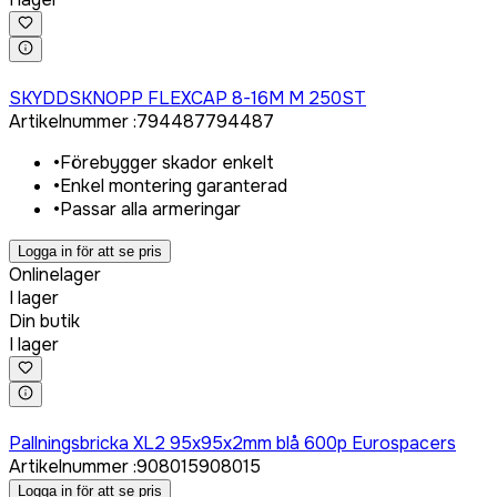
Logga in för att köpa
SKYDDSKNOPP FLEXCAP 8-16M M 250ST
Artikelnummer
:
794487
794487
•
Förebygger skador enkelt
•
Enkel montering garanterad
•
Passar alla armeringar
Logga in för att se pris
Onlinelager
I lager
Din butik
I lager
Logga in för att köpa
Pallningsbricka XL2 95x95x2mm blå 600p Eurospacers
Artikelnummer
:
908015
908015
Logga in för att se pris