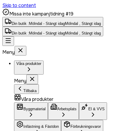
Skip to content
Missa inte kampanjtidning #19
Din butik :
Mölndal - Stängt idag
Mölndal , Stängt idag
Din butik :
Mölndal - Stängt idag
Mölndal , Stängt idag
Meny
Våra produkter
Meny
Tillbaka
Våra produkter
Byggmaterial
Arbetsplats
El & VVS
Infästning & Fästdon
Förbrukningsvaror