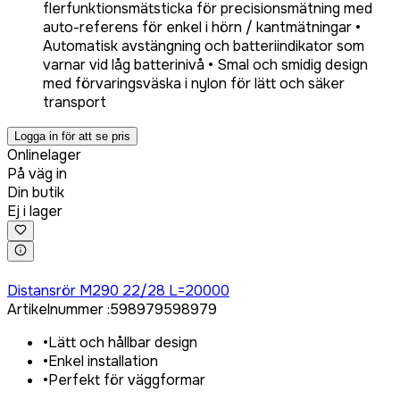
flerfunktionsmätsticka för precisionsmätning med
auto-referens för enkel i hörn / kantmätningar •
Automatisk avstängning och batteriindikator som
varnar vid låg batterinivå • Smal och smidig design
med förvaringsväska i nylon för lätt och säker
transport
Logga in för att se pris
Onlinelager
På väg in
Din butik
Ej i lager
Logga in för att köpa
Distansrör M290 22/28 L=20000
Artikelnummer
:
598979
598979
•
Lätt och hållbar design
•
Enkel installation
•
Perfekt för väggformar