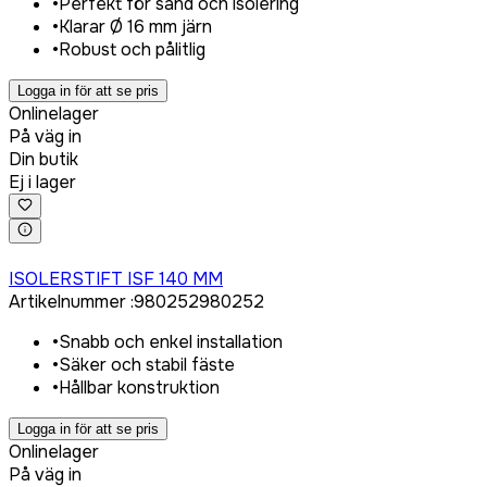
•
Perfekt för sand och isolering
•
Klarar Ø 16 mm järn
•
Robust och pålitlig
Logga in för att se pris
Onlinelager
På väg in
Din butik
Ej i lager
Logga in för att köpa
ISOLERSTIFT ISF 140 MM
Artikelnummer
:
980252
980252
•
Snabb och enkel installation
•
Säker och stabil fäste
•
Hållbar konstruktion
Logga in för att se pris
Onlinelager
På väg in