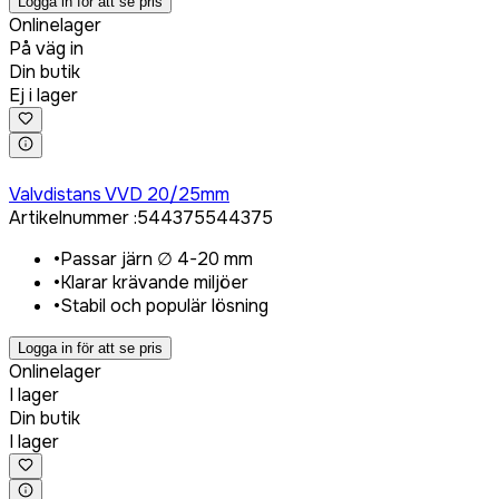
Logga in för att se pris
Onlinelager
På väg in
Din butik
Ej i lager
Logga in för att köpa
Valvdistans VVD 20/25mm
Artikelnummer
:
544375
544375
•
Passar järn ∅ 4-20 mm
•
Klarar krävande miljöer
•
Stabil och populär lösning
Logga in för att se pris
Onlinelager
I lager
Din butik
I lager