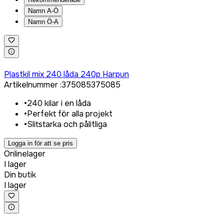
Namn A-Ö
Namn Ö-A
Logga in för att köpa
Plastkil mix 240 låda 240p Harpun
Artikelnummer
:
375085
375085
•
240 kilar i en låda
•
Perfekt för alla projekt
•
Slitstarka och pålitliga
Logga in för att se pris
Onlinelager
I lager
Din butik
I lager
Logga in för att köpa