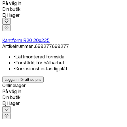
På väg in
Din butik
Ej i lager
Logga in för att köpa
Kantform R20 20x225
Artikelnummer
:
699277
699277
•
Lättmonterad formsida
•
Förstärkt för hållbarhet
•
Korrosionsbeständig plåt
Logga in för att se pris
Onlinelager
På väg in
Din butik
Ej i lager
Logga in för att köpa