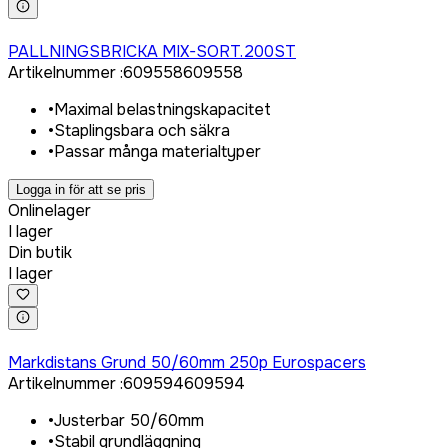
Logga in för att köpa
PALLNINGSBRICKA MIX-SORT.200ST
Artikelnummer
:
609558
609558
•
Maximal belastningskapacitet
•
Staplingsbara och säkra
•
Passar många materialtyper
Logga in för att se pris
Onlinelager
I lager
Din butik
I lager
Logga in för att köpa
Markdistans Grund 50/60mm 250p Eurospacers
Artikelnummer
:
609594
609594
•
Justerbar 50/60mm
•
Stabil grundläggning