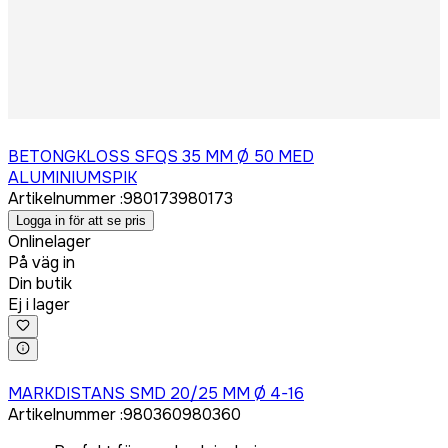
Logga in för att köpa
BETONGKLOSS SFQS 35 MM Ø 50 MED
ALUMINIUMSPIK
Artikelnummer
:
980173
980173
Logga in för att se pris
Onlinelager
På väg in
Din butik
Ej i lager
Logga in för att köpa
MARKDISTANS SMD 20/25 MM Ø 4-16
Artikelnummer
:
980360
980360