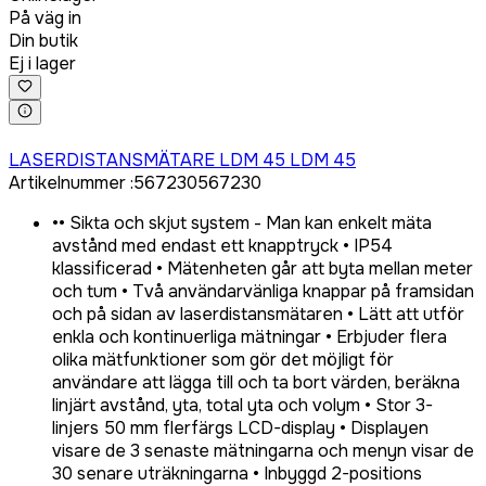
På väg in
Din butik
Ej i lager
Logga in för att köpa
LASERDISTANSMÄTARE LDM 45 LDM 45
Artikelnummer
:
567230
567230
•
• Sikta och skjut system - Man kan enkelt mäta
avstånd med endast ett knapptryck • IP54
klassificerad • Mätenheten går att byta mellan meter
och tum • Två användarvänliga knappar på framsidan
och på sidan av laserdistansmätaren • Lätt att utför
enkla och kontinuerliga mätningar • Erbjuder flera
olika mätfunktioner som gör det möjligt för
användare att lägga till och ta bort värden, beräkna
linjärt avstånd, yta, total yta och volym • Stor 3-
linjers 50 mm flerfärgs LCD-display • Displayen
visare de 3 senaste mätningarna och menyn visar de
30 senare uträkningarna • Inbyggd 2-positions