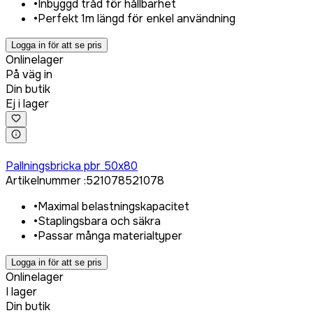
•
Inbyggd tråd för hållbarhet
•
Perfekt 1m längd för enkel användning
Logga in för att se pris
Onlinelager
På väg in
Din butik
Ej i lager
Logga in för att köpa
Pallningsbricka pbr 50x80
Artikelnummer
:
521078
521078
•
Maximal belastningskapacitet
•
Staplingsbara och säkra
•
Passar många materialtyper
Logga in för att se pris
Onlinelager
I lager
Din butik