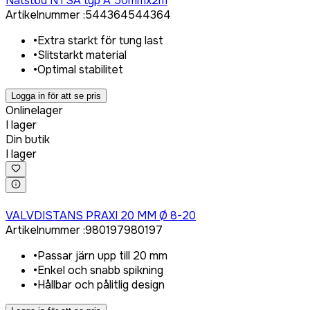
Nätstöd NTSA typ A 50mmx2m
Artikelnummer
:
544364
544364
•
Extra starkt för tung last
•
Slitstarkt material
•
Optimal stabilitet
Logga in för att se pris
Onlinelager
I lager
Din butik
I lager
Logga in för att köpa
VALVDISTANS PRAXI 20 MM Ø 8-20
Artikelnummer
:
980197
980197
•
Passar järn upp till 20 mm
•
Enkel och snabb spikning
•
Hållbar och pålitlig design