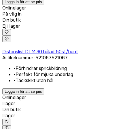
Logga in för att se pris
Onlinelager
På väg in
Din butik
Ej i lager
Logga in för att köpa
Distanslist DLM 30 hålad 50st/bunt
Artikelnummer
:
521067
521067
•
Förhindrar sprickbildning
•
Perfekt för mjuka underlag
•
Täckskikt utan hål
Logga in för att se pris
Onlinelager
I lager
Din butik
I lager