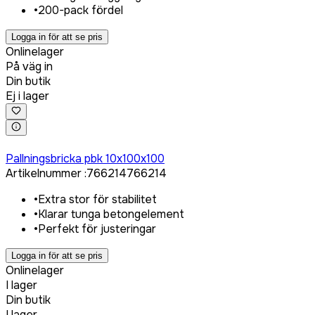
•
200-pack fördel
Logga in för att se pris
Onlinelager
På väg in
Din butik
Ej i lager
Logga in för att köpa
Pallningsbricka pbk 10x100x100
Artikelnummer
:
766214
766214
•
Extra stor för stabilitet
•
Klarar tunga betongelement
•
Perfekt för justeringar
Logga in för att se pris
Onlinelager
I lager
Din butik
I lager