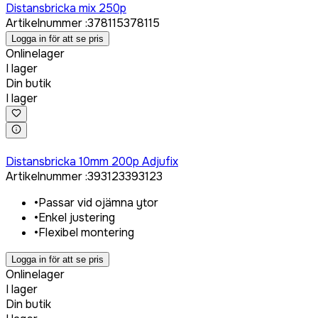
Distansbricka mix 250p
Artikelnummer
:
378115
378115
Logga in för att se pris
Onlinelager
I lager
Din butik
I lager
Logga in för att köpa
Distansbricka 10mm 200p Adjufix
Artikelnummer
:
393123
393123
•
Passar vid ojämna ytor
•
Enkel justering
•
Flexibel montering
Logga in för att se pris
Onlinelager
I lager
Din butik