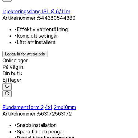
Logga in för att köpa
Injekteringsslang ISL Ø 6/11 m
Artikelnummer
:
544380
544380
•
Effektiv vattentätning
•
Komplett set ingår
•
Lätt att installera
Logga in för att se pris
Onlinelager
På väg in
Din butik
Ej i lager
Logga in för att köpa
Fundamentform 2,4x1,2mx10mm
Artikelnummer
:
563172
563172
•
Snabb installation
•
Spara tid och pengar