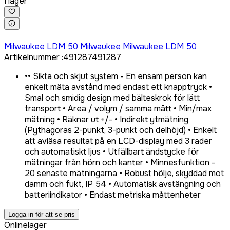
I lager
Logga in för att köpa
Milwaukee LDM 50 Milwaukee Milwaukee LDM 50
Artikelnummer
:
491287
491287
•
• Sikta och skjut system - En ensam person kan
enkelt mäta avstånd med endast ett knapptryck •
Smal och smidig design med bälteskrok för lätt
transport • Area / volym / samma mått • Min/max
mätning • Räknar ut +/- • Indirekt ytmätning
(Pythagoras 2-punkt, 3-punkt och delhöjd) • Enkelt
att avläsa resultat på en LCD-display med 3 rader
och automatiskt ljus • Utfällbart ändstycke för
mätningar från hörn och kanter • Minnesfunktion -
20 senaste mätningarna • Robust hölje, skyddad mot
damm och fukt, IP 54 • Automatisk avstängning och
batteriindikator • Endast metriska måttenheter
Logga in för att se pris
Onlinelager