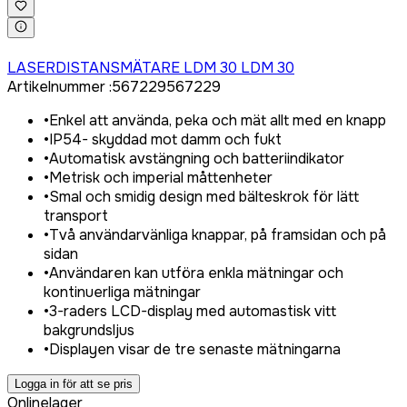
Logga in för att köpa
LASERDISTANSMÄTARE LDM 30 LDM 30
Artikelnummer
:
567229
567229
•
Enkel att använda, peka och mät allt med en knapp
•
IP54- skyddad mot damm och fukt
•
Automatisk avstängning och batteriindikator
•
Metrisk och imperial måttenheter
•
Smal och smidig design med bälteskrok för lätt
transport
•
Två användarvänliga knappar, på framsidan och på
sidan
•
Användaren kan utföra enkla mätningar och
kontinuerliga mätningar
•
3-raders LCD-display med automastisk vitt
bakgrundsljus
•
Displayen visar de tre senaste mätningarna
Logga in för att se pris
Onlinelager