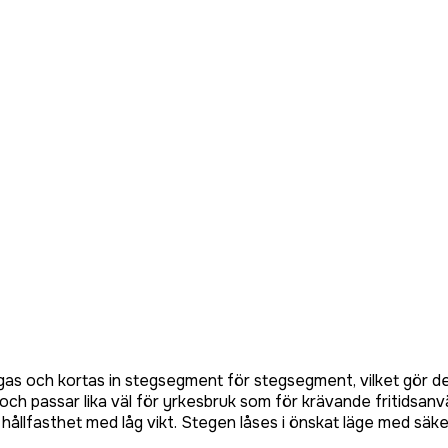
ngas och kortas in stegsegment för stegsegment, vilket gör 
och passar lika väl för yrkesbruk som för krävande fritidsanvänd
a hållfasthet med låg vikt. Stegen låses i önskat läge med säk