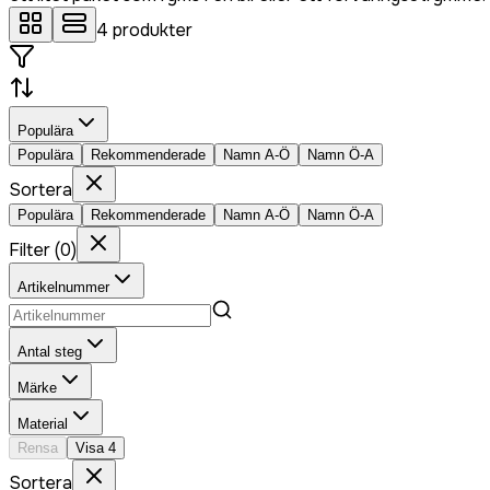
4
produkter
Populära
Populära
Rekommenderade
Namn A-Ö
Namn Ö-A
Sortera
Populära
Rekommenderade
Namn A-Ö
Namn Ö-A
Filter
(
0
)
Artikelnummer
Antal steg
Märke
Material
Rensa
Visa
4
Sortera