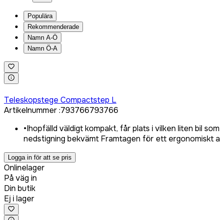
Populära
Rekommenderade
Namn A-Ö
Namn Ö-A
Logga in för att köpa
Teleskopstege Compactstep L
Artikelnummer
:
793766
793766
•
Ihopfälld väldigt kompakt, får plats i vilken liten bil 
nedstigning bekvämt Framtagen för ett ergonomiskt an
Logga in för att se pris
Onlinelager
På väg in
Din butik
Ej i lager