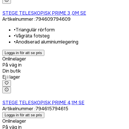
Logga in för att köpa
STEGE TELESKOPISK PRIME 3 ,0M SE
Artikelnummer
:
794609
794609
•
Triangulär rörform
•
Vågräta fotsteg
•
Anodiserad aluminiumlegering
Logga in för att se pris
Onlinelager
På väg in
Din butik
Ej i lager
Logga in för att köpa
STEGE TELESKOPISK PRIME 4,1M SE
Artikelnummer
:
794615
794615
Logga in för att se pris
Onlinelager
På väg in