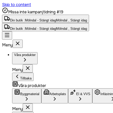
Skip to content
Missa inte kampanjtidning #19
Din butik :
Mölndal - Stängt idag
Mölndal , Stängt idag
Din butik :
Mölndal - Stängt idag
Mölndal , Stängt idag
Meny
Våra produkter
Meny
Tillbaka
Våra produkter
Byggmaterial
Arbetsplats
El & VVS
Infästni
Meny