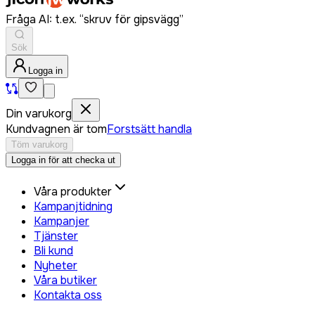
Fråga AI: t.ex. “skruv för gipsvägg”
Sök
Logga in
Din varukorg
Kundvagnen är tom
Forstsätt handla
Töm varukorg
Logga in för att checka ut
Våra produkter
Kampanjtidning
Kampanjer
Tjänster
Bli kund
Nyheter
Våra butiker
Kontakta oss