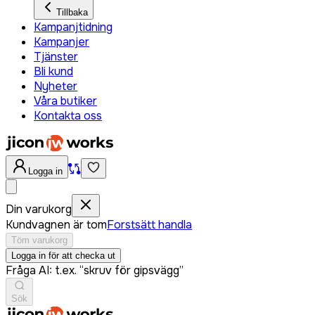
Tillbaka
Kampanjtidning
Kampanjer
Tjänster
Bli kund
Nyheter
Våra butiker
Kontakta oss
Logga in
Din varukorg
Kundvagnen är tom
Forstsätt handla
Töm varukorg
Logga in för att checka ut
Fråga AI: t.ex. “skruv för gipsvägg”
Sök