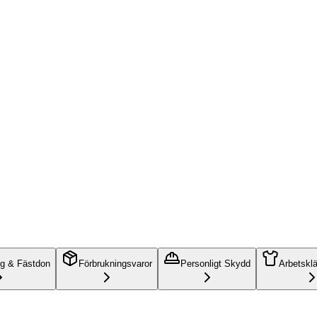
ng & Fästdon
Förbrukningsvaror
Personligt Skydd
Arbetskl