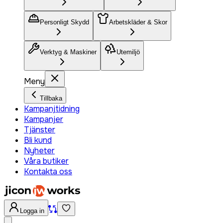
Personligt Skydd
Arbetskläder & Skor
Verktyg & Maskiner
Utemiljö
Meny
Tillbaka
Kampanjtidning
Kampanjer
Tjänster
Bli kund
Nyheter
Våra butiker
Kontakta oss
Logga in