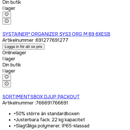
Din butik
I lager
Logga in för att köpa
SYSTAINER³ ORGANIZER SYS3 ORG M 89 6XESB
Artikelnummer
:
691277
691277
Logga in för att se pris
Onlinelager
I lager
Din butik
I lager
Logga in för att köpa
SORTIMENTSBOX DJUP PACKOUT
Artikelnummer
:
766691
766691
•
50% större än standardboxen
•
Justerbara fack, 22 kg kapacitet
•
Slagtåliga polymerer, IP65-klassad