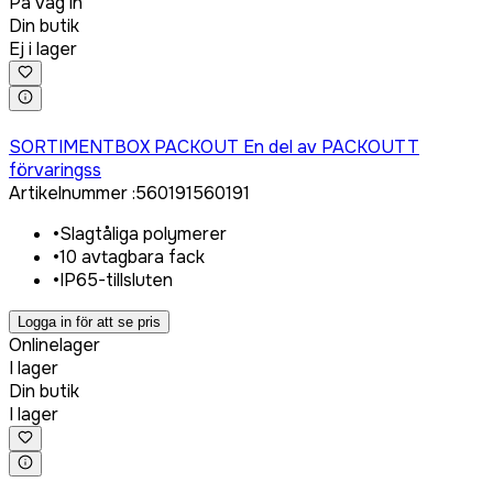
På väg in
Din butik
Ej i lager
Logga in för att köpa
SORTIMENTBOX PACKOUT En del av PACKOUTT
förvaringss
Artikelnummer
:
560191
560191
•
Slagtåliga polymerer
•
10 avtagbara fack
•
IP65-tillsluten
Logga in för att se pris
Onlinelager
I lager
Din butik
I lager
Logga in för att köpa