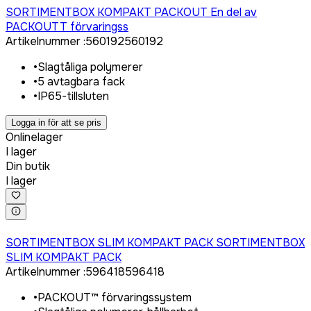
SORTIMENTBOX KOMPAKT PACKOUT En del av
PACKOUTT förvaringss
Artikelnummer
:
560192
560192
•
Slagtåliga polymerer
•
5 avtagbara fack
•
IP65-tillsluten
Logga in för att se pris
Onlinelager
I lager
Din butik
I lager
Logga in för att köpa
SORTIMENTBOX SLIM KOMPAKT PACK SORTIMENTBOX
SLIM KOMPAKT PACK
Artikelnummer
:
596418
596418
•
PACKOUT™ förvaringssystem