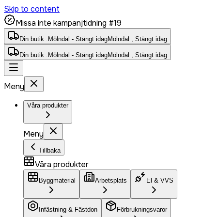
Skip to content
Missa inte kampanjtidning #19
Din butik :
Mölndal - Stängt idag
Mölndal , Stängt idag
Din butik :
Mölndal - Stängt idag
Mölndal , Stängt idag
Meny
Våra produkter
Meny
Tillbaka
Våra produkter
Byggmaterial
Arbetsplats
El & VVS
Infästning & Fästdon
Förbrukningsvaror