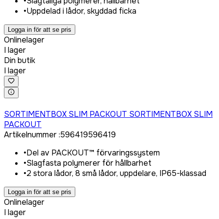
•
Slagtåliga polymerer, hållbarhet
•
Uppdelad i lådor, skyddad ficka
Logga in för att se pris
Onlinelager
I lager
Din butik
I lager
Logga in för att köpa
SORTIMENTBOX SLIM PACKOUT SORTIMENTBOX SLIM
PACKOUT
Artikelnummer
:
596419
596419
•
Del av PACKOUT™ förvaringssystem
•
Slagfasta polymerer för hållbarhet
•
2 stora lådor, 8 små lådor, uppdelare, IP65-klassad
Logga in för att se pris
Onlinelager
I lager