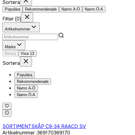
Sortera
Populära
Rekommenderade
Namn A-Ö
Namn Ö-A
Filter
(
0
)
Artikelnummer
Märke
Rensa
Visa
13
Sortera
Populära
Rekommenderade
Namn A-Ö
Namn Ö-A
Logga in för att köpa
SORTIMENTSKÅP C9-34 RAACO SV
Artikelnummer
:
369170
369170