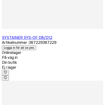
Logga in för att köpa
SYSTAINER SYS-OF D8/D12
Artikelnummer
:
387229
387229
Logga in för att se pris
Onlinelager
På väg in
Din butik
Ej i lager