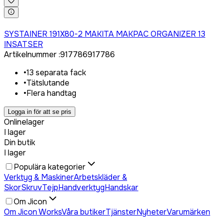
Logga in för att köpa
SYSTAINER 191X80-2 MAKITA MAKPAC ORGANIZER 13
INSATSER
Artikelnummer
:
917786
917786
•
13 separata fack
•
Tätslutande
•
Flera handtag
Logga in för att se pris
Onlinelager
I lager
Din butik
I lager
Populära kategorier
Verktyg & Maskiner
Arbetskläder &
Skor
Skruv
Tejp
Handverktyg
Handskar
Om Jicon
Om Jicon Works
Våra butiker
Tjänster
Nyheter
Varumärken