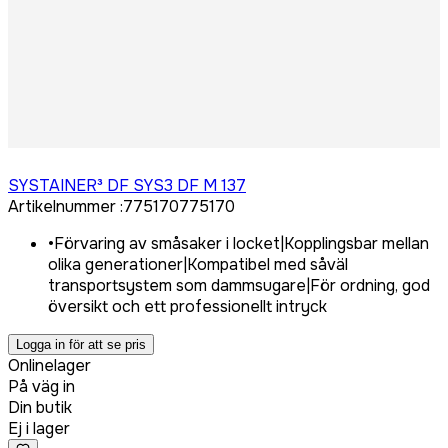
Logga in för att köpa
SYSTAINER³ DF SYS3 DF M 137
Artikelnummer
:
775170
775170
•
Förvaring av småsaker i locket|Kopplingsbar mellan
olika generationer|Kompatibel med såväl
transportsystem som dammsugare|För ordning, god
översikt och ett professionellt intryck
Logga in för att se pris
Onlinelager
På väg in
Din butik
Ej i lager