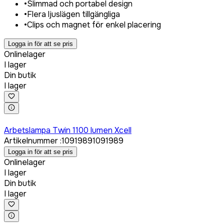
•
Slimmad och portabel design
•
Flera ljuslägen tillgängliga
•
Clips och magnet för enkel placering
Logga in för att se pris
Onlinelager
I lager
Din butik
I lager
Logga in för att köpa
Arbetslampa Twin 1100 lumen Xcell
Artikelnummer
:
1091989
1091989
Logga in för att se pris
Onlinelager
I lager
Din butik
I lager