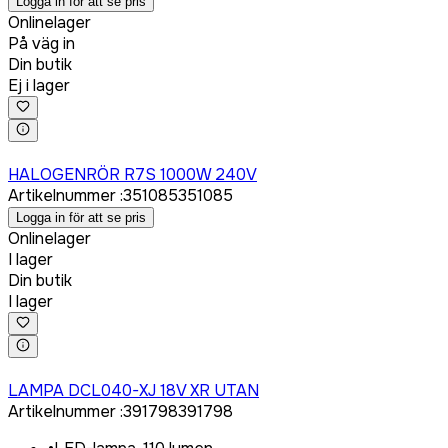
Logga in för att se pris
Onlinelager
På väg in
Din butik
Ej i lager
Logga in för att köpa
HALOGENRÖR R7S 1000W 240V
Artikelnummer
:
351085
351085
Logga in för att se pris
Onlinelager
I lager
Din butik
I lager
Logga in för att köpa
LAMPA DCL040-XJ 18V XR UTAN
Artikelnummer
:
391798
391798