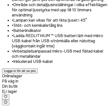
•
Område och detaljljusinställningar i olika effektlägen
för optimal ljusstyrka med upp till 10 timmars
användning
•
Lampan kan vikas för att rikta ljuset i 45°
•
Stöt- och kemikalietålig lins
•
Batteriindikator
•
Ladda REDLITHIUM ™ USB-batteri lätt med mikro
USB-kabel från USB-strömkälla eller nätuttag
(väggkontakt ingår inte)
•
Arbetsplatsanpassad mikro-USB med flätad kabel
och metalländar
•
Inkluderad USB-kabel
Logga in för att se pris
Onlinelager
På väg in
Din butik
Ej i lager
Logga in för att köpa