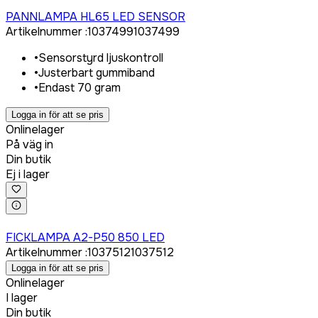
Logga in för att köpa
PANNLAMPA HL65 LED SENSOR
Artikelnummer
:
1037499
1037499
•
Sensorstyrd ljuskontroll
•
Justerbart gummiband
•
Endast 70 gram
Logga in för att se pris
Onlinelager
På väg in
Din butik
Ej i lager
Logga in för att köpa
FICKLAMPA A2-P50 850 LED
Artikelnummer
:
1037512
1037512
Logga in för att se pris
Onlinelager
I lager
Din butik