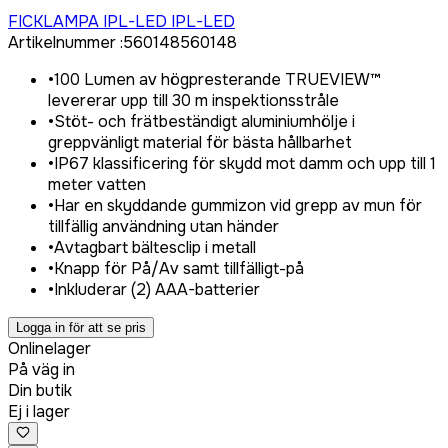
Logga in för att köpa
FICKLAMPA IPL-LED IPL-LED
Artikelnummer
:
560148
560148
•
100 Lumen av högpresterande TRUEVIEW™
levererar upp till 30 m inspektionsstråle
•
Stöt- och frätbeständigt aluminiumhölje i
greppvänligt material för bästa hållbarhet
•
IP67 klassificering för skydd mot damm och upp till 1
meter vatten
•
Har en skyddande gummizon vid grepp av mun för
tillfällig användning utan händer
•
Avtagbart bältesclip i metall
•
Knapp för På/Av samt tillfälligt-på
•
Inkluderar (2) AAA-batterier
Logga in för att se pris
Onlinelager
På väg in
Din butik
Ej i lager