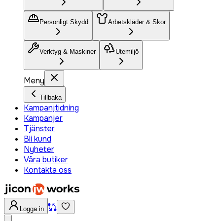
Personligt Skydd
Arbetskläder & Skor
Verktyg & Maskiner
Utemiljö
Meny
Tillbaka
Kampanjtidning
Kampanjer
Tjänster
Bli kund
Nyheter
Våra butiker
Kontakta oss
Logga in