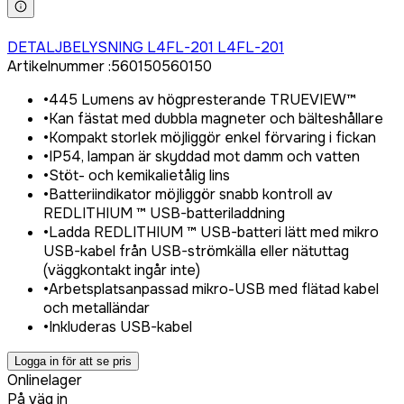
Logga in för att köpa
DETALJBELYSNING L4FL-201 L4FL-201
Artikelnummer
:
560150
560150
•
445 Lumens av högpresterande TRUEVIEW™
•
Kan fästat med dubbla magneter och bälteshållare
•
Kompakt storlek möjliggör enkel förvaring i fickan
•
IP54, lampan är skyddad mot damm och vatten
•
Stöt- och kemikalietålig lins
•
Batteriindikator möjliggör snabb kontroll av
REDLITHIUM ™ USB-batteriladdning
•
Ladda REDLITHIUM ™ USB-batteri lätt med mikro
USB-kabel från USB-strömkälla eller nätuttag
(väggkontakt ingår inte)
•
Arbetsplatsanpassad mikro-USB med flätad kabel
och metalländar
•
Inkluderas USB-kabel
Logga in för att se pris
Onlinelager
På väg in