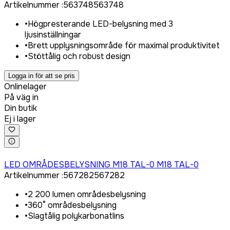
Artikelnummer
:
563748
563748
•
Högpresterande LED-belysning med 3
ljusinställningar
•
Brett upplysningsområde för maximal produktivitet
•
Stöttålig och robust design
Logga in för att se pris
Onlinelager
På väg in
Din butik
Ej i lager
Logga in för att köpa
LED OMRÅDESBELYSNING M18 TAL-0 M18 TAL-0
Artikelnummer
:
567282
567282
•
2 200 lumen områdesbelysning
•
360° områdesbelysning
•
Slagtålig polykarbonatlins