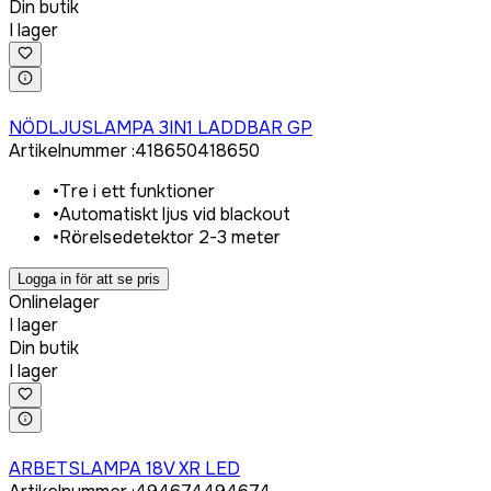
Din butik
I lager
Logga in för att köpa
NÖDLJUSLAMPA 3IN1 LADDBAR GP
Artikelnummer
:
418650
418650
•
Tre i ett funktioner
•
Automatiskt ljus vid blackout
•
Rörelsedetektor 2-3 meter
Logga in för att se pris
Onlinelager
I lager
Din butik
I lager
Logga in för att köpa
ARBETSLAMPA 18V XR LED