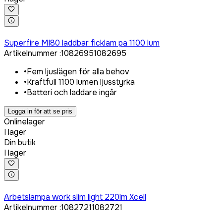
Logga in för att köpa
Superfire MI80 laddbar ficklam pa 1100 lum
Artikelnummer
:
1082695
1082695
•
Fem ljuslägen för alla behov
•
Kraftfull 1100 lumen ljusstyrka
•
Batteri och laddare ingår
Logga in för att se pris
Onlinelager
I lager
Din butik
I lager
Logga in för att köpa
Arbetslampa work slim light 220lm Xcell
Artikelnummer
:
1082721
1082721