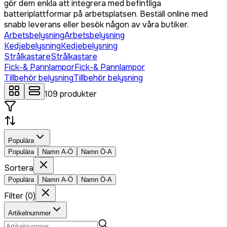
gör dem enkla att integrera med befintliga
batteriplattformar på arbetsplatsen. Beställ online med
snabb leverans eller besök någon av våra butiker.
Arbetsbelysning
Arbetsbelysning
Kedjebelysning
Kedjebelysning
Strålkastare
Strålkastare
Fick-& Pannlampor
Fick-& Pannlampor
Tillbehör belysning
Tillbehör belysning
109
produkter
Populära
Populära
Namn A-Ö
Namn Ö-A
Sortera
Populära
Namn A-Ö
Namn Ö-A
Filter
(
0
)
Artikelnummer