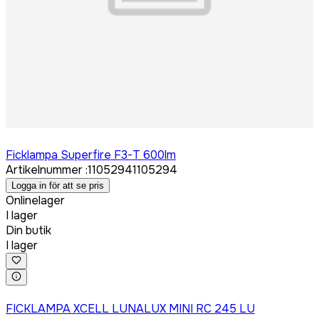
Logga in för att köpa
Ficklampa Superfire F3-T 600lm
Artikelnummer
:
1105294
1105294
Logga in för att se pris
Onlinelager
I lager
Din butik
I lager
Logga in för att köpa
FICKLAMPA XCELL LUNALUX MINI RC 245 LU