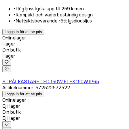
•
Hög ljusstyrka upp till 259 lumen
•
Kompakt och väderbeständig design
•
Nattsiktsbevarande rött lysdiodsljus
Logga in för att se pris
Onlinelager
I lager
Din butik
I lager
Logga in för att köpa
STRÅLKASTARE LED 150W FLEX 150W IP65
Artikelnummer
:
572522
572522
Logga in för att se pris
Onlinelager
Ej i lager
Din butik
Ej i lager