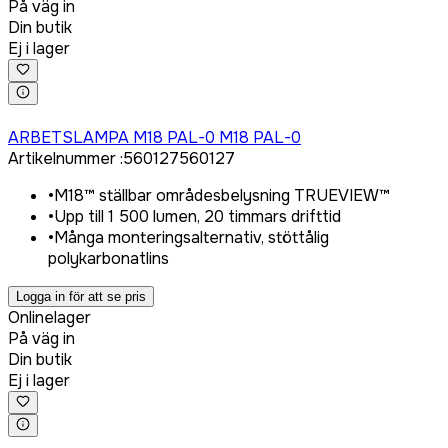
På väg in
Din butik
Ej i lager
Logga in för att köpa
ARBETSLAMPA M18 PAL-0 M18 PAL-0
Artikelnummer
:
560127
560127
•
M18™ ställbar områdesbelysning TRUEVIEW™
•
Upp till 1 500 lumen, 20 timmars drifttid
•
Många monteringsalternativ, stöttålig
polykarbonatlins
Logga in för att se pris
Onlinelager
På väg in
Din butik
Ej i lager