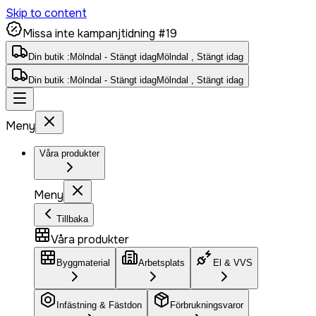
Skip to content
Missa inte kampanjtidning #19
Din butik :
Mölndal - Stängt idag
Mölndal , Stängt idag
Din butik :
Mölndal - Stängt idag
Mölndal , Stängt idag
Meny
Våra produkter
Meny
Tillbaka
Våra produkter
Byggmaterial
Arbetsplats
El & VVS
Infästning & Fästdon
Förbrukningsvaror