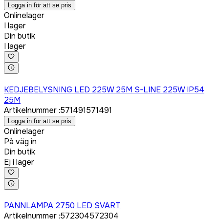
Logga in för att se pris
Onlinelager
I lager
Din butik
I lager
Logga in för att köpa
KEDJEBELYSNING LED 225W 25M S-LINE 225W IP54
25M
Artikelnummer
:
571491
571491
Logga in för att se pris
Onlinelager
På väg in
Din butik
Ej i lager
Logga in för att köpa
PANNLAMPA 2750 LED SVART
Artikelnummer
:
572304
572304