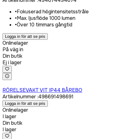
Artikelnummer
:
494674
494674
•
Fokuserad högintensitetsstråle
•
Max. ljusflöde 1000 lumen
•
Över 10 timmars gångtid
Logga in för att se pris
Onlinelager
På väg in
Din butik
Ej i lager
Logga in för att köpa
RÖRELSEVAKT VIT IP44 BÅREBO
Artikelnummer
:
498691
498691
Logga in för att se pris
Onlinelager
I lager
Din butik
I lager