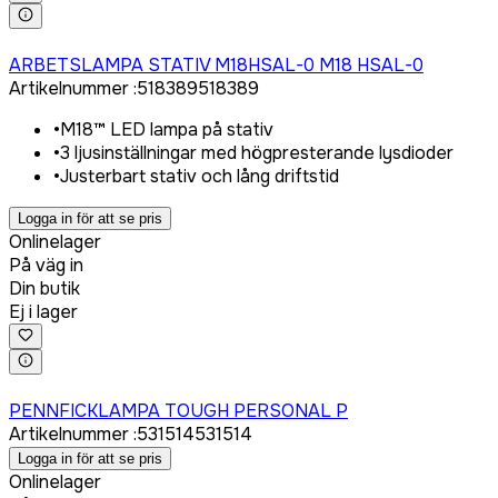
Logga in för att köpa
ARBETSLAMPA STATIV M18HSAL-0 M18 HSAL-0
Artikelnummer
:
518389
518389
•
M18™ LED lampa på stativ
•
3 ljusinställningar med högpresterande lysdioder
•
Justerbart stativ och lång driftstid
Logga in för att se pris
Onlinelager
På väg in
Din butik
Ej i lager
Logga in för att köpa
PENNFICKLAMPA TOUGH PERSONAL P
Artikelnummer
:
531514
531514
Logga in för att se pris
Onlinelager