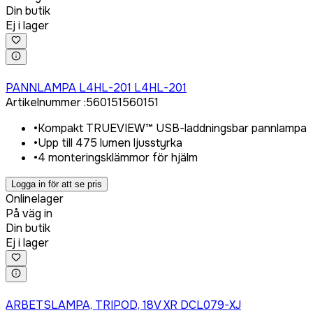
Din butik
Ej i lager
Logga in för att köpa
PANNLAMPA L4HL-201 L4HL-201
Artikelnummer
:
560151
560151
•
Kompakt TRUEVIEW™ USB-laddningsbar pannlampa
•
Upp till 475 lumen ljusstyrka
•
4 monteringsklämmor för hjälm
Logga in för att se pris
Onlinelager
På väg in
Din butik
Ej i lager
Logga in för att köpa
ARBETSLAMPA, TRIPOD, 18V XR DCL079-XJ