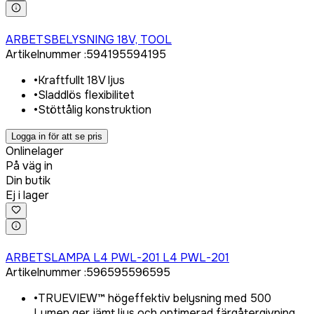
Logga in för att köpa
ARBETSBELYSNING 18V, TOOL
Artikelnummer
:
594195
594195
•
Kraftfullt 18V ljus
•
Sladdlös flexibilitet
•
Stöttålig konstruktion
Logga in för att se pris
Onlinelager
På väg in
Din butik
Ej i lager
Logga in för att köpa
ARBETSLAMPA L4 PWL-201 L4 PWL-201
Artikelnummer
:
596595
596595
•
TRUEVIEW™ högeffektiv belysning med 500
Lumen ger jämt ljus och optimerad färgåtergivning