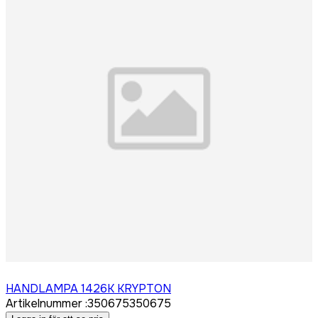
Logga in för att köpa
HANDLAMPA 1426K KRYPTON
Artikelnummer
:
350675
350675