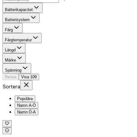
Batterikapacitet
Batterisystem
Färg
Färgtemperatur
Längd
Märke
Spänning
Rensa
Visa
109
Sortera
Populära
Namn A-Ö
Namn Ö-A