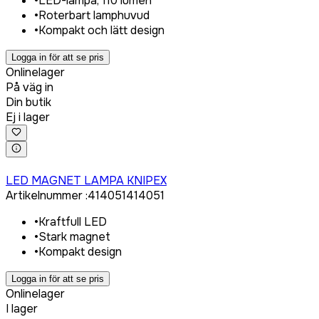
•
LED-lampa, 110 lumen
•
Roterbart lamphuvud
•
Kompakt och lätt design
Logga in för att se pris
Onlinelager
På väg in
Din butik
Ej i lager
Logga in för att köpa
LED MAGNET LAMPA KNIPEX
Artikelnummer
:
414051
414051
•
Kraftfull LED
•
Stark magnet
•
Kompakt design
Logga in för att se pris
Onlinelager
I lager