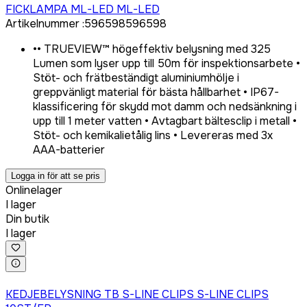
FICKLAMPA ML-LED ML-LED
Artikelnummer
:
596598
596598
•
• TRUEVIEW™ högeffektiv belysning med 325
Lumen som lyser upp till 50m för inspektionsarbete •
Stöt- och frätbeständigt aluminiumhölje i
greppvänligt material för bästa hållbarhet • IP67-
klassificering för skydd mot damm och nedsänkning i
upp till 1 meter vatten • Avtagbart bältesclip i metall •
Stöt- och kemikalietålig lins • Levereras med 3x
AAA-batterier
Logga in för att se pris
Onlinelager
I lager
Din butik
I lager
Logga in för att köpa
KEDJEBELYSNING TB S-LINE CLIPS S-LINE CLIPS