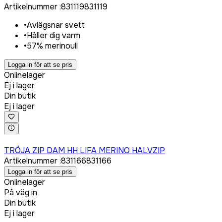
Artikelnummer
:
831119
831119
•
Avlägsnar svett
•
Håller dig varm
•
57% merinoull
Logga in för att se pris
Onlinelager
Ej i lager
Din butik
Ej i lager
Logga in för att köpa
TRÖJA ZIP DAM HH LIFA MERINO HALVZIP
Artikelnummer
:
831166
831166
Logga in för att se pris
Onlinelager
På väg in
Din butik
Ej i lager