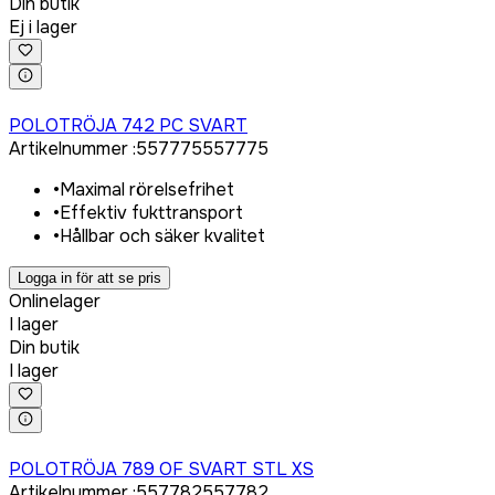
Din butik
Ej i lager
Logga in för att köpa
POLOTRÖJA 742 PC SVART
Artikelnummer
:
557775
557775
•
Maximal rörelsefrihet
•
Effektiv fukttransport
•
Hållbar och säker kvalitet
Logga in för att se pris
Onlinelager
I lager
Din butik
I lager
Logga in för att köpa
POLOTRÖJA 789 OF SVART STL XS
Artikelnummer
:
557782
557782