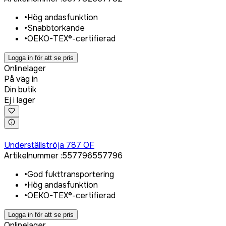
•
Hög andasfunktion
•
Snabbtorkande
•
OEKO-TEX®-certifierad
Logga in för att se pris
Onlinelager
På väg in
Din butik
Ej i lager
Logga in för att köpa
Underställströja 787 OF
Artikelnummer
:
557796
557796
•
God fukttransportering
•
Hög andasfunktion
•
OEKO-TEX®-certifierad
Logga in för att se pris
Onlinelager