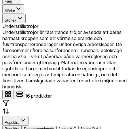
Färg
Märke
Storlek
Underställströjor
Underställströjor är tätsittande tröjor avsedda att bäras
närmast kroppen som ett värmeisolerande och
fukttransporterande lager under övriga arbetskläder. De
förekommer i flera halsutföranden – rundhals, polokrage
och halvzip – vilket påverkar både värmereglering och
passform under ytterplagg. Materialen varierar mellan
syntetiska fibrer med snabbtorkande egenskaper och
merinoull som reglerar temperaturen naturligt, och det
finns även flamskyddade varianter för arbete i miljöer med
brandrisk.
16
produkter
Populära
Populära
Rekommenderade
Namn A-Ö
Namn Ö-A