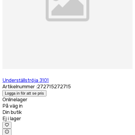
Logga in för att köpa
Underställströja 3101
Artikelnummer
:
272715
272715
Logga in för att se pris
Onlinelager
På väg in
Din butik
Ej i lager