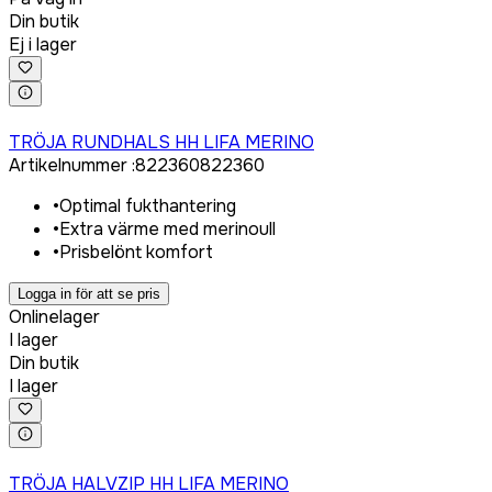
Din butik
Ej i lager
Logga in för att köpa
TRÖJA RUNDHALS HH LIFA MERINO
Artikelnummer
:
822360
822360
•
Optimal fukthantering
•
Extra värme med merinoull
•
Prisbelönt komfort
Logga in för att se pris
Onlinelager
I lager
Din butik
I lager
Logga in för att köpa
TRÖJA HALVZIP HH LIFA MERINO