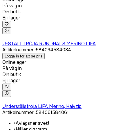
På väg in
Din butik
Ej i lager
Logga in för att köpa
U-STÄLLTRÖJA RUNDHALS MERINO LIFA
Artikelnummer
:
584034
584034
Logga in för att se pris
Onlinelager
På väg in
Din butik
Ej i lager
Logga in för att köpa
Underställströja LIFA Merino, Halvzip
Artikelnummer
:
584061
584061
•
Avlägsnar svett
•
Håller dig varm