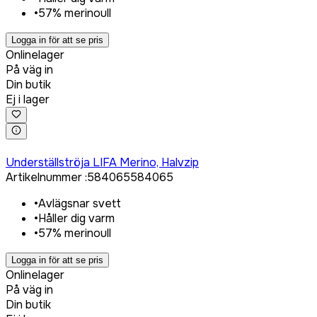
•
57% merinoull
Logga in för att se pris
Onlinelager
På väg in
Din butik
Ej i lager
Logga in för att köpa
Underställströja LIFA Merino, Halvzip
Artikelnummer
:
584065
584065
•
Avlägsnar svett
•
Håller dig varm
•
57% merinoull
Logga in för att se pris
Onlinelager
På väg in
Din butik