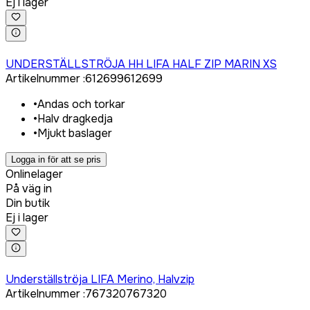
Ej i lager
Logga in för att köpa
UNDERSTÄLLSTRÖJA HH LIFA HALF ZIP MARIN XS
Artikelnummer
:
612699
612699
•
Andas och torkar
•
Halv dragkedja
•
Mjukt baslager
Logga in för att se pris
Onlinelager
På väg in
Din butik
Ej i lager
Logga in för att köpa
Underställströja LIFA Merino, Halvzip
Artikelnummer
:
767320
767320