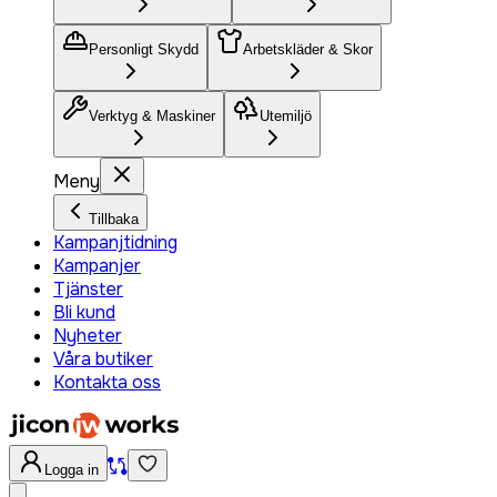
Personligt Skydd
Arbetskläder & Skor
Verktyg & Maskiner
Utemiljö
Meny
Tillbaka
Kampanjtidning
Kampanjer
Tjänster
Bli kund
Nyheter
Våra butiker
Kontakta oss
Logga in