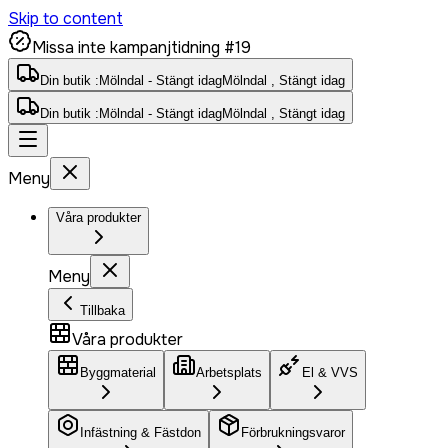
Skip to content
Missa inte kampanjtidning #19
Din butik :
Mölndal - Stängt idag
Mölndal , Stängt idag
Din butik :
Mölndal - Stängt idag
Mölndal , Stängt idag
Meny
Våra produkter
Meny
Tillbaka
Våra produkter
Byggmaterial
Arbetsplats
El & VVS
Infästning & Fästdon
Förbrukningsvaror