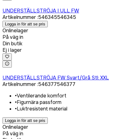
Logga in för att köpa
UNDERSTÄLLSTRÖJA I ULL FW
Artikelnummer
:
546345
546345
Logga in för att se pris
Onlinelager
På väg in
Din butik
Ej i lager
Logga in för att köpa
UNDERSTÄLLSTRÖJA FW Svart/Grå Stl: XXL
Artikelnummer
:
546377
546377
•
Ventilerande komfort
•
Figurnära passform
•
Luktresistent material
Logga in för att se pris
Onlinelager
På väg in