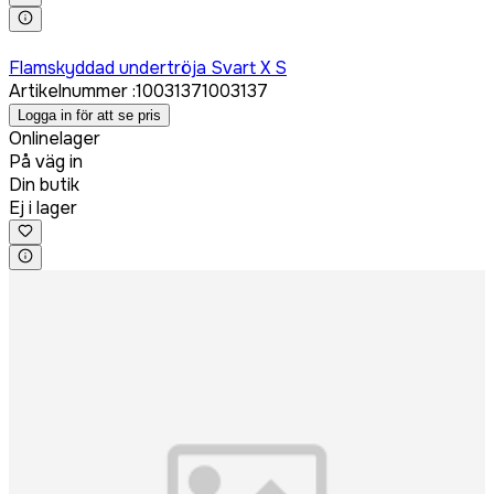
Logga in för att köpa
Flamskyddad undertröja Svart X S
Artikelnummer
:
1003137
1003137
Logga in för att se pris
Onlinelager
På väg in
Din butik
Ej i lager