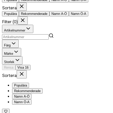
Sortera
Populära
Rekommenderade
Namn A-Ö
Namn Ö-A
Filter
(
0
)
Artikelnummer
Färg
Märke
Storlek
Rensa
Visa
16
Sortera
Populära
Rekommenderade
Namn A-Ö
Namn Ö-A