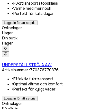
•
Fukttransport i toppklass
•
Värme med merinoull
•
Perfekt för kalla dagar
Logga in för att se pris
Onlinelager
I lager
Din butik
I lager
Logga in för att köpa
UNDERSTÄLLSTRÖJA AW
Artikelnummer
:
770376
770376
•
Effektiv fukttransport
•
Optimal värme och komfort
•
Perfekt för kyligt väder
Logga in för att se pris
Onlinelager
På väg in