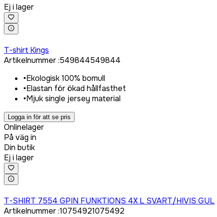
Ej i lager
Logga in för att köpa
T-shirt Kings
Artikelnummer
:
549844
549844
•
Ekologisk 100% bomull
•
Elastan för ökad hållfasthet
•
Mjuk single jersey material
Logga in för att se pris
Onlinelager
På väg in
Din butik
Ej i lager
Logga in för att köpa
T-SHIRT 7554 GPIN FUNKTIONS 4X L SVART/HIVIS GUL
Artikelnummer
:
1075492
1075492