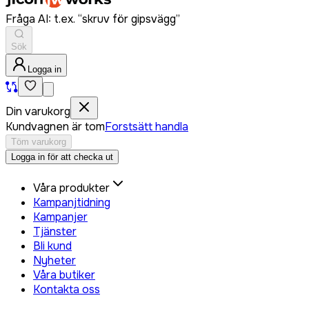
Fråga AI: t.ex. “skruv för gipsvägg”
Sök
Logga in
Din varukorg
Kundvagnen är tom
Forstsätt handla
Töm varukorg
Logga in för att checka ut
Våra produkter
Kampanjtidning
Kampanjer
Tjänster
Bli kund
Nyheter
Våra butiker
Kontakta oss