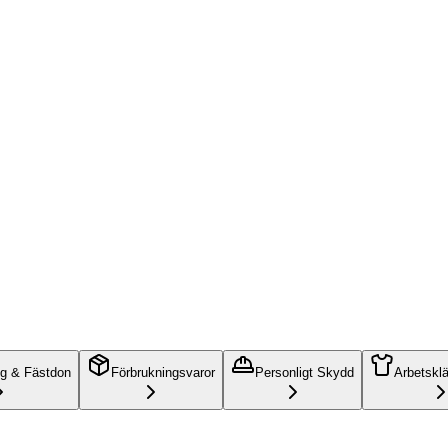
ng & Fästdon
Förbrukningsvaror
Personligt Skydd
Arbetskl