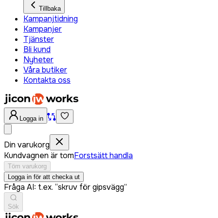
Tillbaka
Kampanjtidning
Kampanjer
Tjänster
Bli kund
Nyheter
Våra butiker
Kontakta oss
Logga in
Din varukorg
Kundvagnen är tom
Forstsätt handla
Töm varukorg
Logga in för att checka ut
Fråga AI: t.ex. “skruv för gipsvägg”
Sök