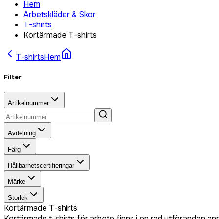
Hem
Arbetskläder & Skor
T-shirts
Kortärmade T-shirts
T-shirts
Hem
Filter
Artikelnummer
Avdelning
Färg
Hållbarhetscertifieringar
Märke
Storlek
Kortärmade T-shirts
Kortärmade t-shirts för arbete finns i en rad utföranden an