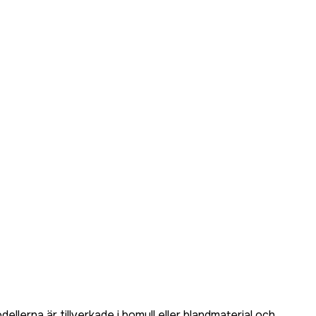
llerna är tillverkade i bomull eller blandmaterial och