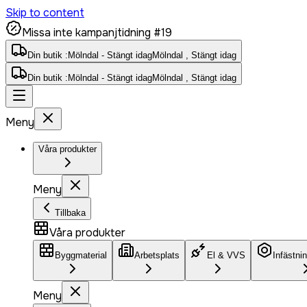
Skip to content
Missa inte kampanjtidning #19
Din butik :
Mölndal - Stängt idag
Mölndal , Stängt idag
Din butik :
Mölndal - Stängt idag
Mölndal , Stängt idag
Meny
Våra produkter
Meny
Tillbaka
Våra produkter
Byggmaterial
Arbetsplats
El & VVS
Infästni
Meny