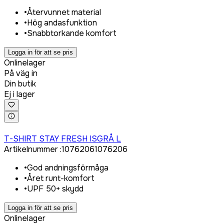
•
Återvunnet material
•
Hög andasfunktion
•
Snabbtorkande komfort
Logga in för att se pris
Onlinelager
På väg in
Din butik
Ej i lager
Logga in för att köpa
T-SHIRT STAY FRESH ISGRÅ L
Artikelnummer
:
1076206
1076206
•
God andningsförmåga
•
Året runt-komfort
•
UPF 50+ skydd
Logga in för att se pris
Onlinelager