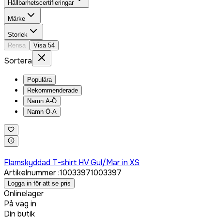
Hållbarhetscertifieringar
Märke
Storlek
Rensa
Visa
54
Sortera
Populära
Rekommenderade
Namn A-Ö
Namn Ö-A
Logga in för att köpa
Flamskyddad T-shirt HV Gul/Mar in XS
Artikelnummer
:
1003397
1003397
Logga in för att se pris
Onlinelager
På väg in
Din butik