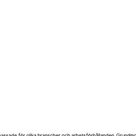
passade för olika branscher och arbetsförhållanden. Grundmode