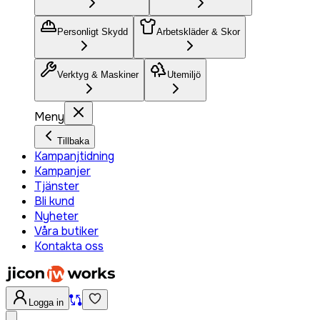
Personligt Skydd
Arbetskläder & Skor
Verktyg & Maskiner
Utemiljö
Meny
Tillbaka
Kampanjtidning
Kampanjer
Tjänster
Bli kund
Nyheter
Våra butiker
Kontakta oss
Logga in