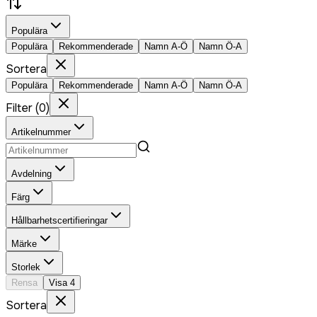
Populära
Populära
Rekommenderade
Namn A-Ö
Namn Ö-A
Sortera
Populära
Rekommenderade
Namn A-Ö
Namn Ö-A
Filter
(
0
)
Artikelnummer
Avdelning
Färg
Hållbarhetscertifieringar
Märke
Storlek
Rensa
Visa
4
Sortera