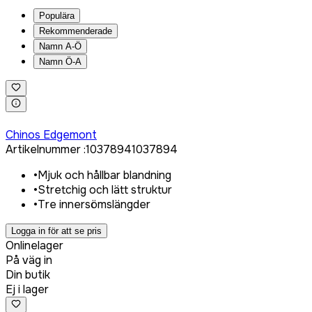
Populära
Rekommenderade
Namn A-Ö
Namn Ö-A
Logga in för att köpa
Chinos Edgemont
Artikelnummer
:
1037894
1037894
•
Mjuk och hållbar blandning
•
Stretchig och lätt struktur
•
Tre innersömslängder
Logga in för att se pris
Onlinelager
På väg in
Din butik
Ej i lager