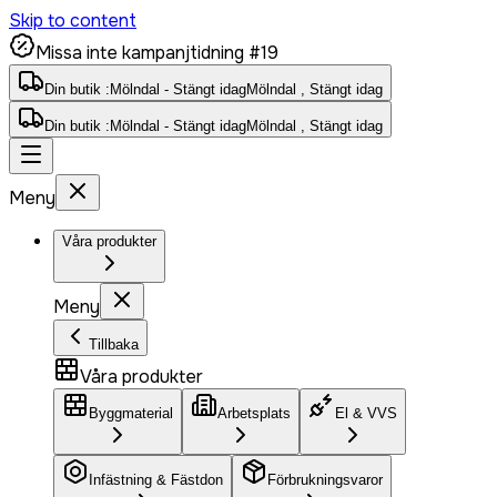
Skip to content
Missa inte kampanjtidning #19
Din butik :
Mölndal - Stängt idag
Mölndal , Stängt idag
Din butik :
Mölndal - Stängt idag
Mölndal , Stängt idag
Meny
Våra produkter
Meny
Tillbaka
Våra produkter
Byggmaterial
Arbetsplats
El & VVS
Infästning & Fästdon
Förbrukningsvaror