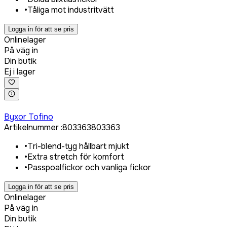
•
Tåliga mot industritvätt
Logga in för att se pris
Onlinelager
På väg in
Din butik
Ej i lager
Logga in för att köpa
Byxor Tofino
Artikelnummer
:
803363
803363
•
Tri-blend-tyg hållbart mjukt
•
Extra stretch för komfort
•
Passpoalfickor och vanliga fickor
Logga in för att se pris
Onlinelager
På väg in
Din butik