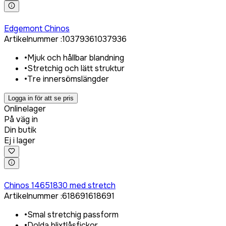
Logga in för att köpa
Edgemont Chinos
Artikelnummer
:
1037936
1037936
•
Mjuk och hållbar blandning
•
Stretchig och lätt struktur
•
Tre innersömslängder
Logga in för att se pris
Onlinelager
På väg in
Din butik
Ej i lager
Logga in för att köpa
Chinos 14651830 med stretch
Artikelnummer
:
618691
618691
•
Smal stretchig passform
•
Dolda blixtlåsfickor