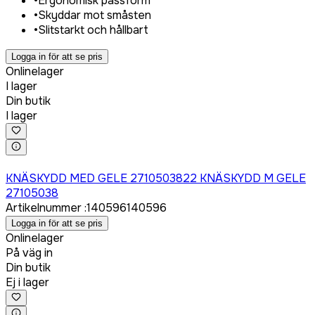
•
Ergonomisk passform
•
Skyddar mot småsten
•
Slitstarkt och hållbart
Logga in för att se pris
Onlinelager
I lager
Din butik
I lager
Logga in för att köpa
KNÄSKYDD MED GELE 2710503822 KNÄSKYDD M GELE
27105038
Artikelnummer
:
140596
140596
Logga in för att se pris
Onlinelager
På väg in
Din butik
Ej i lager