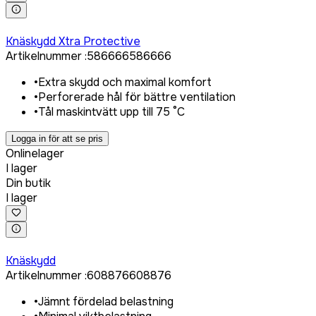
Logga in för att köpa
Knäskydd Xtra Protective
Artikelnummer
:
586666
586666
•
Extra skydd och maximal komfort
•
Perforerade hål för bättre ventilation
•
Tål maskintvätt upp till 75 °C
Logga in för att se pris
Onlinelager
I lager
Din butik
I lager
Logga in för att köpa
Knäskydd
Artikelnummer
:
608876
608876
•
Jämnt fördelad belastning