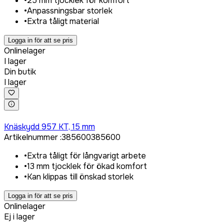
•
25 mm tjocklek för komfort
•
Anpassningsbar storlek
•
Extra tåligt material
Logga in för att se pris
Onlinelager
I lager
Din butik
I lager
Logga in för att köpa
Knäskydd 957 KT, 15 mm
Artikelnummer
:
385600
385600
•
Extra tåligt för långvarigt arbete
•
13 mm tjocklek för ökad komfort
•
Kan klippas till önskad storlek
Logga in för att se pris
Onlinelager
Ej i lager