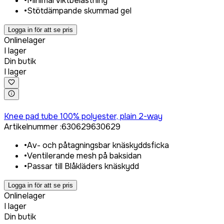
•
Minimal viktbelastning
•
Stötdämpande skummad gel
Logga in för att se pris
Onlinelager
I lager
Din butik
I lager
Logga in för att köpa
Knee pad tube 100% polyester, plain 2-way
Artikelnummer
:
630629
630629
•
Av- och påtagningsbar knäskyddsficka
•
Ventilerande mesh på baksidan
•
Passar till Blåkläders knäskydd
Logga in för att se pris
Onlinelager
I lager
Din butik