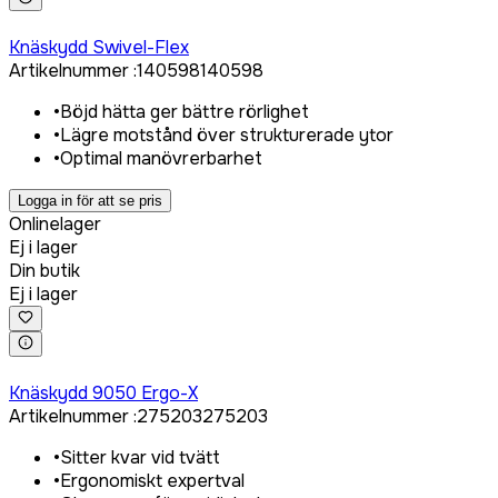
Logga in för att köpa
Knäskydd Swivel-Flex
Artikelnummer
:
140598
140598
•
Böjd hätta ger bättre rörlighet
•
Lägre motstånd över strukturerade ytor
•
Optimal manövrerbarhet
Logga in för att se pris
Onlinelager
Ej i lager
Din butik
Ej i lager
Logga in för att köpa
Knäskydd 9050 Ergo-X
Artikelnummer
:
275203
275203
•
Sitter kvar vid tvätt
•
Ergonomiskt expertval