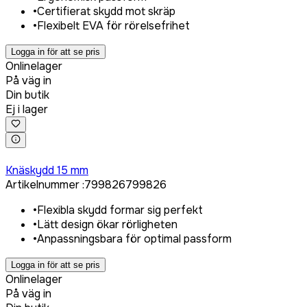
•
Certifierat skydd mot skräp
•
Flexibelt EVA för rörelsefrihet
Logga in för att se pris
Onlinelager
På väg in
Din butik
Ej i lager
Logga in för att köpa
Knäskydd 15 mm
Artikelnummer
:
799826
799826
•
Flexibla skydd formar sig perfekt
•
Lätt design ökar rörligheten
•
Anpassningsbara för optimal passform
Logga in för att se pris
Onlinelager
På väg in