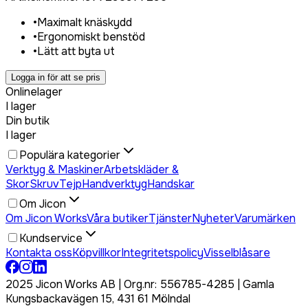
•
Maximalt knäskydd
•
Ergonomiskt benstöd
•
Lätt att byta ut
Logga in för att se pris
Onlinelager
I lager
Din butik
I lager
Populära kategorier
Verktyg & Maskiner
Arbetskläder &
Skor
Skruv
Tejp
Handverktyg
Handskar
Om Jicon
Om Jicon Works
Våra butiker
Tjänster
Nyheter
Varumärken
Kundservice
Kontakta oss
Köpvillkor
Integritetspolicy
Visselblåsare
2025 Jicon Works AB | Org.nr: 556785-4285 | Gamla
Kungsbackavägen 15, 431 61 Mölndal