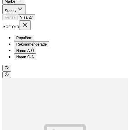
Märke
Storlek
Rensa
Visa
27
Sortera
Populära
Rekommenderade
Namn A-Ö
Namn Ö-A