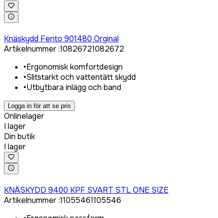
Logga in för att köpa
Knäskydd Fento 901480 Orginal
Artikelnummer
:
1082672
1082672
•
Ergonomisk komfortdesign
•
Slitstarkt och vattentätt skydd
•
Utbytbara inlägg och band
Logga in för att se pris
Onlinelager
I lager
Din butik
I lager
Logga in för att köpa
KNÄSKYDD 9400 KPF SVART STL ONE SIZE
Artikelnummer
:
1105546
1105546