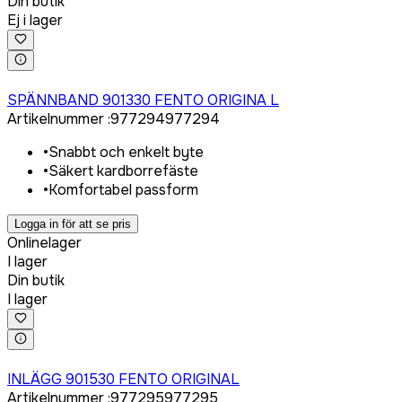
Din butik
Ej i lager
Logga in för att köpa
SPÄNNBAND 901330 FENTO ORIGINA L
Artikelnummer
:
977294
977294
•
Snabbt och enkelt byte
•
Säkert kardborrefäste
•
Komfortabel passform
Logga in för att se pris
Onlinelager
I lager
Din butik
I lager
Logga in för att köpa
INLÄGG 901530 FENTO ORIGINAL
Artikelnummer
:
977295
977295