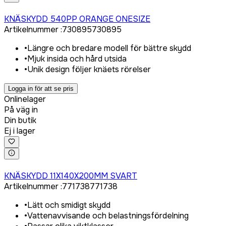
Logga in för att köpa
KNÄSKYDD 540PP ORANGE ONESIZE
Artikelnummer
:
730895
730895
•
Längre och bredare modell för bättre skydd
•
Mjuk insida och hård utsida
•
Unik design följer knäets rörelser
Logga in för att se pris
Onlinelager
På väg in
Din butik
Ej i lager
Logga in för att köpa
KNÄSKYDD 11X140X200MM SVART
Artikelnummer
:
771738
771738
•
Lätt och smidigt skydd
•
Vattenavvisande och belastningsfördelning