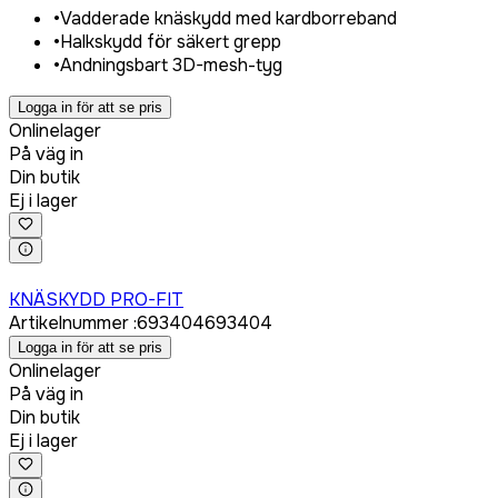
•
Vadderade knäskydd med kardborreband
•
Halkskydd för säkert grepp
•
Andningsbart 3D-mesh-tyg
Logga in för att se pris
Onlinelager
På väg in
Din butik
Ej i lager
Logga in för att köpa
KNÄSKYDD PRO-FIT
Artikelnummer
:
693404
693404
Logga in för att se pris
Onlinelager
På väg in
Din butik
Ej i lager