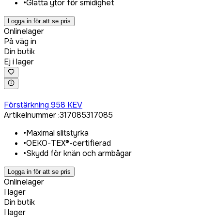
•
Glatta ytor för smidighet
Logga in för att se pris
Onlinelager
På väg in
Din butik
Ej i lager
Logga in för att köpa
Förstärkning 958 KEV
Artikelnummer
:
317085
317085
•
Maximal slitstyrka
•
OEKO-TEX®-certifierad
•
Skydd för knän och armbågar
Logga in för att se pris
Onlinelager
I lager
Din butik
I lager