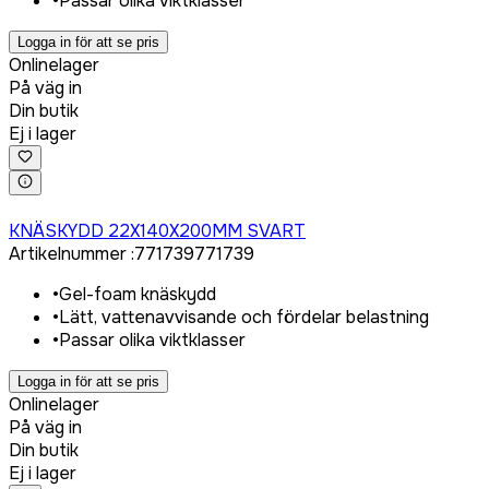
•
Passar olika viktklasser
Logga in för att se pris
Onlinelager
På väg in
Din butik
Ej i lager
Logga in för att köpa
KNÄSKYDD 22X140X200MM SVART
Artikelnummer
:
771739
771739
•
Gel-foam knäskydd
•
Lätt, vattenavvisande och fördelar belastning
•
Passar olika viktklasser
Logga in för att se pris
Onlinelager
På väg in
Din butik
Ej i lager