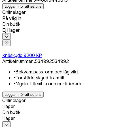
Artikelnummer
:
440819
440819
Logga in för att se pris
Onlinelager
På väg in
Din butik
Ej i lager
Logga in för att köpa
Knäskydd 9200 KP
Artikelnummer
:
534992
534992
•
Bekväm passform och låg vikt
•
Förstärkt skydd framtill
•
Mycket flexibla och certifierade
Logga in för att se pris
Onlinelager
I lager
Din butik
I lager