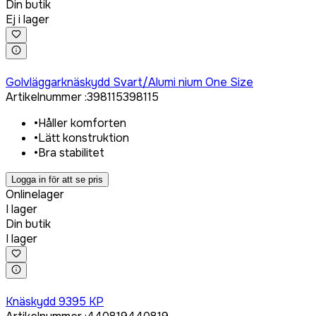
Din butik
Ej i lager
Logga in för att köpa
Golvläggarknäskydd Svart/Alumi nium One Size
Artikelnummer
:
398115
398115
•
Håller komforten
•
Lätt konstruktion
•
Bra stabilitet
Logga in för att se pris
Onlinelager
I lager
Din butik
I lager
Logga in för att köpa
Knäskydd 9395 KP