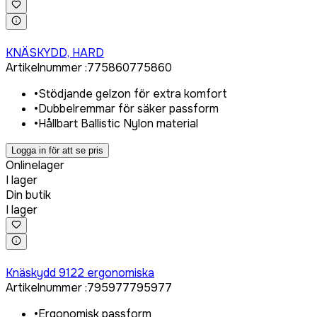
Logga in för att köpa
KNÄSKYDD, HARD
Artikelnummer
:
775860
775860
•
Stödjande gelzon för extra komfort
•
Dubbelremmar för säker passform
•
Hållbart Ballistic Nylon material
Logga in för att se pris
Onlinelager
I lager
Din butik
I lager
Logga in för att köpa
Knäskydd 9122 ergonomiska
Artikelnummer
:
795977
795977
•
Ergonomisk passform