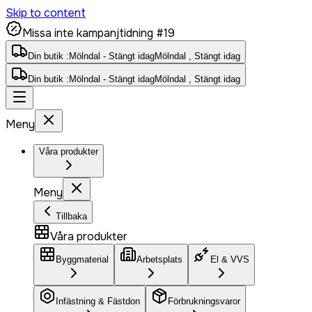
Skip to content
Missa inte kampanjtidning #19
Din butik :
Mölndal - Stängt idag
Mölndal , Stängt idag
Din butik :
Mölndal - Stängt idag
Mölndal , Stängt idag
Meny
Våra produkter
Meny
Tillbaka
Våra produkter
Byggmaterial
Arbetsplats
El & VVS
Infästning & Fästdon
Förbrukningsvaror