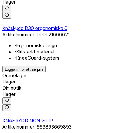
I lager
Logga in för att köpa
Knäskydd D30 ergonomiska 0
Artikelnummer
:
666621
666621
•
Ergonomisk design
•
Slitstarkt material
•
KneeGuard-system
Logga in för att se pris
Onlinelager
I lager
Din butik
I lager
Logga in för att köpa
KNÄSKYDD NON-SLIP
Artikelnummer
:
669893
669893