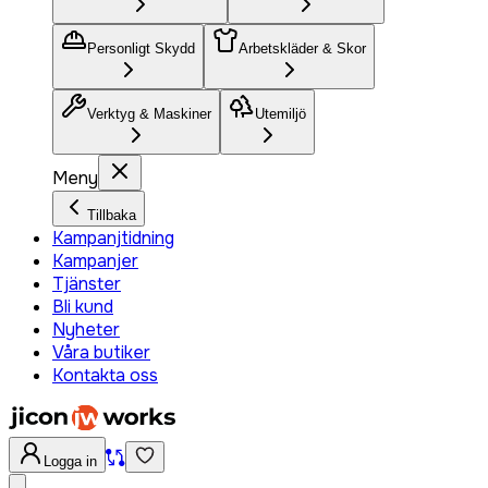
Personligt Skydd
Arbetskläder & Skor
Verktyg & Maskiner
Utemiljö
Meny
Tillbaka
Kampanjtidning
Kampanjer
Tjänster
Bli kund
Nyheter
Våra butiker
Kontakta oss
Logga in